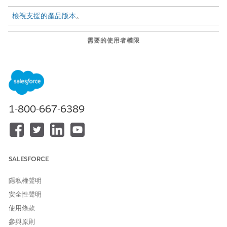
檢視支援的產品版本
。
需要的使用者權限
自訂或發佈 Experience Cloud
成為網站的會員，並建立和設
網站：
定體驗
或
成為網站的會員和該網站中的
1-800-667-6389
Experience 管理員、發行者或
建立者
在「授權和權限」網站範本中自訂「我的應用程式和授權」頁面,以
包含顯示部門成員已核發授權和權限、其已提交的應用程式記錄和
SALESFORCE
其草稿應用程式的索引標籤。
網站上的授權、允許和申請記錄清單是根據您組織中的清單檢視。
隱私權聲明
在您在網站上設定記錄清單之前,請確定您組織中的清單檢視會依擁
安全性聲明
有者篩選「公司授權」、「公司授權申請」、「個人申請」和「初
使用條款
步申請參照」物件的記錄。請參閱在 Lightning Experience 中
建立
或複製清單檢視
。
參與原則