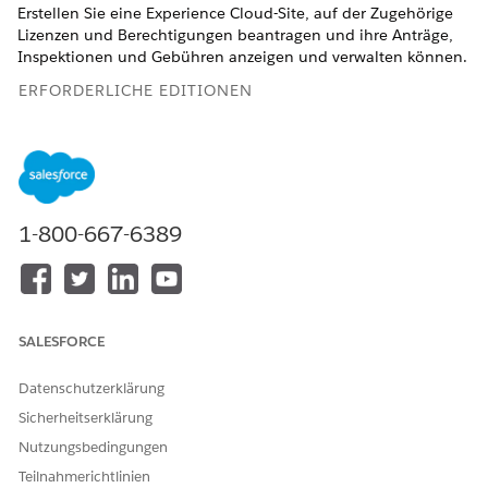
Erstellen Sie eine Experience Cloud-Site, auf der Zugehörige
Lizenzen und Berechtigungen beantragen und ihre Anträge,
Inspektionen und Gebühren anzeigen und verwalten können.
ERFORDERLICHE EDITIONEN
Zeigen Sie unterstützte Produkt-Editionen
an.
Damit Sie ein Lizenz- und Berechtigungsportal für Ihre
Zugehörigen erstellen können, stellt der öffentliche Sektor
1-800-667-6389
eine Site-Vorlage mit vorkonfigurierten Seiten bereit. Die
Experience Cloud-Site-Vorlage "Lizenzen und Berechtigungen"
enthält neben einer Startseite und Seiten für Anmeldung,
Selbstregistrierung, Kennwortänderung und vergessene
Kennwörter die folgenden Seiten:
SALESFORCE
Bewerten Ihres Lizenz- oder Berechtigungsbedarfs
Beantragen einer Lizenz oder Berechtigung
Datenschutzerklärung
Verlängern einer Lizenz oder Berechtigung
Sicherheitserklärung
Berechtigungen
Suchen nach Lizenz- oder Berechtigungsinhaber
Nutzungsbedingungen
Beschwerde einreichen
Teilnahmerichtlinien