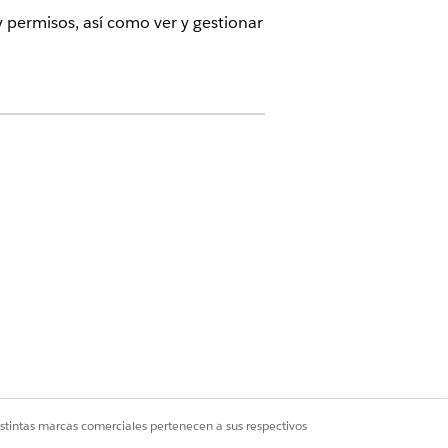
y permisos, así como ver y gestionar
ector público proporciona una
ra inicio de sesión, inscripción
 y permisos de Experience Cloud
istintas marcas comerciales pertenecen a sus respectivos