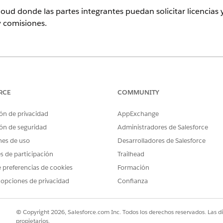
loud donde las partes integrantes puedan solicitar licencias 
y comisiones.
atibles.
encia y un portal de permisos para sus partes integrantes, S
RCE
COMMUNITY
 preconfiguradas. Además de una página de inicio y páginas pa
eña y contraseñas olvidadas, la plantilla de sitio Licencias
ón de privacidad
AppExchange
ón de seguridad
Administradores de Salesforce
icencia o permiso
nes de uso
Desarrolladores de Salesforce
so
es de participación
Trailhead
so
 preferencias de cookies
Formación
ermiso
 opciones de privacidad
Confianza
© Copyright 2026, Salesforce.com Inc. Todos los derechos reservados. Las d
propietarios.