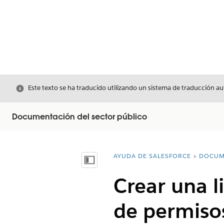
Cerrar
Este texto se ha traducido utilizando un sistema de traducción a
Documentación del sector público
AYUDA DE SALESFORCE
DOCUM
Usted está aquí:
Mostrar índice de materias
Crear una l
de permisos