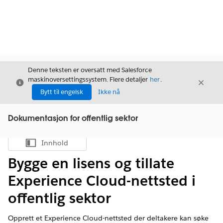
Denne teksten er oversatt med Salesforce
maskinoversettingssystem. Flere detaljer
her
.
Avslutt
Avslut
Avslutt
Bytt til engelsk
Ikke nå
Dokumentasjon for offentlig sektor
Innhold
Vis innholdsfortegnelse
Bygge en lisens og tillate
Experience Cloud-nettsted i
offentlig sektor
Opprett et Experience Cloud-nettsted der deltakere kan søke