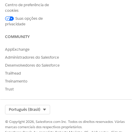
Visita a indústrias
Centro de preferência de
cookies
Na página inicial, no componente Itens a aprovar,
Suas opções de
selecione uma solicitação de licença comercial ou uma
privacidade
solicitação individual.
Para verificar os documentos de suporte do aplicativo, na
COMMUNITY
página de registro do aplicativo, na lista relacionada
Arquivos, clique em um arquivo anexado.
AppExchange
Administradores do Salesforce
Desenvolvedores do Salesforce
Trailhead
Se você não visualizar a lista relacionada
NOTA
Treinamento
Arquivos (ou qualquer outra guia ou lista relacionada
Trust
mencionada aqui), peça para o administrador
adicionar o elemento ausente ao layout de página do
aplicativo.
Select Org
Português (Brasil)
Para verificar registros relacionados à solicitação, como
© Copyright 2026, Salesforce.com Inc. Todos os direitos reservados. Várias
marcas comerciais dos respectivos proprietários.
visitas, violações de códigos regulatórios e ações de