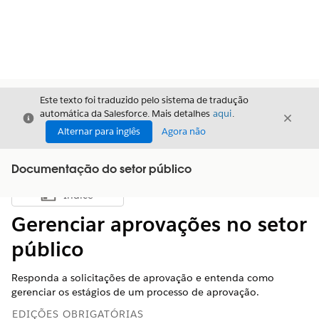
Este texto foi traduzido pelo sistema de tradução
automática da Salesforce. Mais detalhes
aqui
.
Fechar
Fecha
Fechar
Alternar para inglês
Agora não
Documentação do setor público
Índice
Mostrar índice
Gerenciar aprovações no setor
público
Responda a solicitações de aprovação e entenda como
gerenciar os estágios de um processo de aprovação.
EDIÇÕES OBRIGATÓRIAS