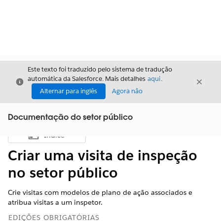
Este texto foi traduzido pelo sistema de tradução
automática da Salesforce. Mais detalhes
aqui
.
Fechar
Fecha
Fechar
Alternar para inglês
Agora não
Documentação do setor público
Índice
Mostrar índice
Criar uma visita de inspeção
no setor público
Crie visitas com modelos de plano de ação associados e
atribua visitas a um inspetor.
EDIÇÕES OBRIGATÓRIAS