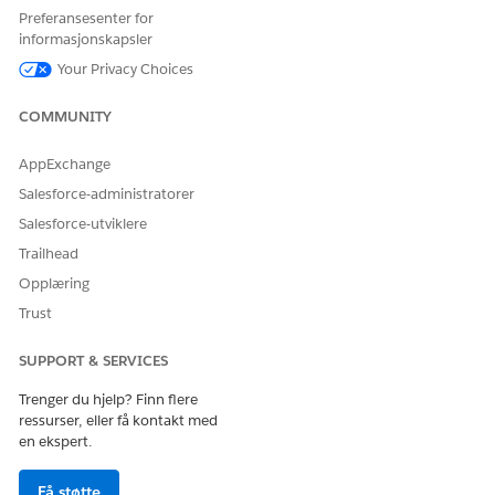
La oss få vite det slik at vi kan forbedre!
Preferansesenter for
informasjonskapsler
Ja
Nei
Your Privacy Choices
COMMUNITY
AppExchange
Salesforce-administratorer
Salesforce-utviklere
Trailhead
Opplæring
Trust
SUPPORT & SERVICES
Trenger du hjelp? Finn flere
ressurser, eller få kontakt med
en ekspert.
Få støtte