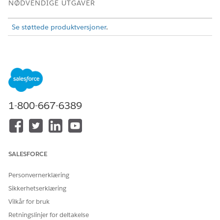
NØDVENDIGE UTGAVER
Se støttede produktversjoner
.
Utføre en inspeksjon ved bruk av mobilappen
Bruk appen Inspeksjonsbehandling for offentlig sektor
(tidligere Løsninger for offentlig sektor) på en mobilenhet
til å utføre et inspeksjonsbesøk.
Utføre en inspeksjon ved bruk av skrivebordsappen
1-800-667-6389
Bruk appen Inspeksjonsbehandling for Offentlig sektor
(tidligere Løsninger for Offentlig sektor) i en nettleser for å
utføre et inspeksjonsbesøk.
Opprette håndhevingshandlinger for brudd
Opprett håndhevingshandlinger, som et sitat om feil å vise
SALESFORCE
en etableringslisens riktig.
Personvernerklæring
Sikkerhetserklæring
Vilkår for bruk
HJALP DENNE ARTIKKELEN MED Å LØSE PROBLEMET DITT?
Retningslinjer for deltakelse