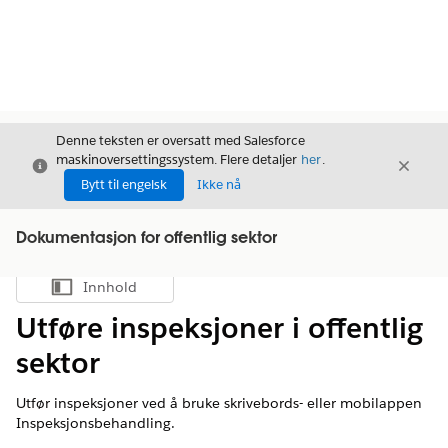
Denne teksten er oversatt med Salesforce
maskinoversettingssystem. Flere detaljer
her
.
Avslutt
Avslut
Avslutt
Bytt til engelsk
Ikke nå
Dokumentasjon for offentlig sektor
Innhold
Vis innholdsfortegnelse
Utføre inspeksjoner i offentlig
sektor
Utfør inspeksjoner ved å bruke skrivebords- eller mobilappen
Inspeksjonsbehandling.