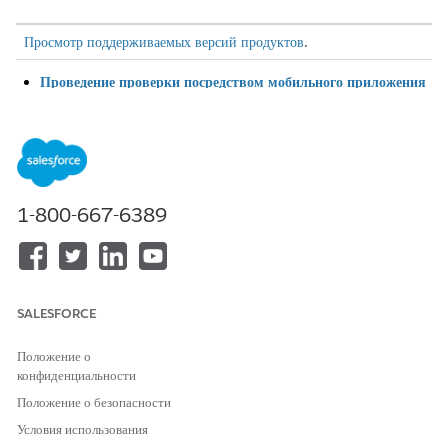
Просмотр поддерживаемых версий продуктов
.
Проведение проверки посредством мобильного приложения
Используйте приложение «Управление проверками Public
Sector (ранее Public Sector Solutions)» на мобильном
устройстве для проведения посещения инспекции.
Проведение проверки посредством приложения для ПК
Используйте приложение «Управление инспекциями Public
1-800-667-6389
Sector (ранее Public Sector Solutions)» в обозревателе для
настольного компьютера, чтобы провести инспекционное
посещение.
Создание действий по обеспечению соблюдения
SALESFORCE
Создайте принудительные действия, например, ссылка на
некорректное отображение лицензии заведения.
Положение о
конфиденциальности
Положение о безопасности
Условия использования
ЭТА СТАТЬЯ РЕШИЛА ВАШУ ПРОБЛЕМУ?