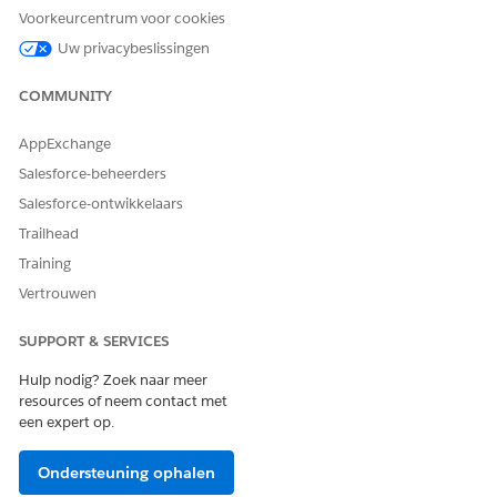
toegang tot de licentie op uw openbare portal.
Voorkeurcentrum voor cookies
Uw privacybeslissingen
COMMUNITY
HEEFT DIT ARTIKEL UW PROBLEEM OPGELOST?
Laat ons weten wat we kunnen doen om te verbeteren!
AppExchange
Salesforce-beheerders
Ja
Nee
Salesforce-ontwikkelaars
Trailhead
Training
Vertrouwen
SUPPORT & SERVICES
Hulp nodig? Zoek naar meer
resources of neem contact met
een expert op.
Ondersteuning ophalen