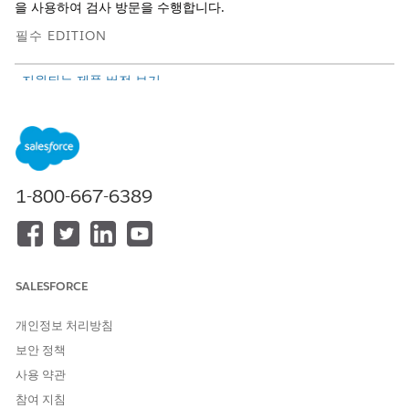
을 사용하여 검사 방문을 수행합니다.
필수 EDITION
지원되는 제품 버전 보기
필요한 사용자 권한
방문 액세스 및 평가 과업 완료:
산업 방문 또는 공공 부문 액세
스 또는 공공 부문 필드 액세스
1-800-667-6389
공공 부문: 검사 관리 모바일 앱을 사용하려면 장치가
전화폰 기술
요구 사항
또는
태블릿 기술 요구 사항
을 충족하는지 확인하십시오.
동적 평가를 수행하려면 장치에 활성 인터넷 연결도 필요합니다.
검사 방문 시작
SALESFORCE
모바일 앱에서 방문을 시작합니다.
개인정보 처리방침
Salesforce 모바일 앱에서
메뉴
|
앱 시작 관리자
|
공공 부문: 라
보안 정책
이센스, 허가, 검사
|
공공 부문: 검사 관리
를 누릅니다.
사용 약관
현재 날짜에 예약된 검사를 검토합니다.
참여 지침
방문을 필터링하려면
를 누른 다음, 우선 순위, 상태 또는