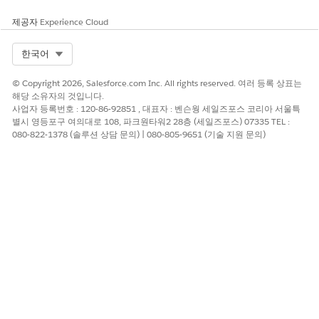
제공자
Experience Cloud
Select Org
한국어
© Copyright 2026, Salesforce.com Inc. All rights reserved. 여러 등록 상표는
해당 소유자의 것입니다.
사업자 등록번호 : 120-86-92851 , 대표자 : 벤슨웡 세일즈포스 코리아 서울특
별시 영등포구 여의대로 108, 파크원타워2 28층 (세일즈포스) 07335 TEL :
080-822-1378 (솔루션 상담 문의) | 080-805-9651 (기술 지원 문의)
방문을 누릅니다.
다음 작업을 수행합니다.
검사 시 완료할 과업을 보려면
과업
을 누릅니다.
방문 및 과업 노트를 보려면
노트를
누릅니다.
특별 지침, 검사와 관련된 세부 사항 및 신청자의 계정 정보
를 보려면
세부 사항
을 누릅니다.
검사를 시작하려면
방문 시작
을 누릅니다.
검사 과업 완료