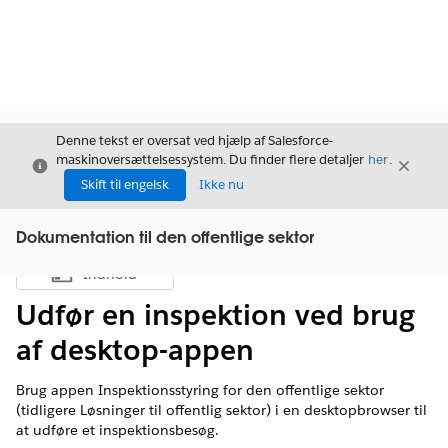
Denne tekst er oversat ved hjælp af Salesforce-
maskinoversættelsessystem. Du finder flere detaljer
her
.
Luk
Luk
Luk
Skift til engelsk
Ikke nu
Dokumentation til den offentlige sektor
Indhold
Vis indholdsfortegnelse
Udfør en inspektion ved brug
af desktop-appen
Brug appen Inspektionsstyring for den offentlige sektor
(tidligere Løsninger til offentlig sektor) i en desktopbrowser til
at udføre et inspektionsbesøg.