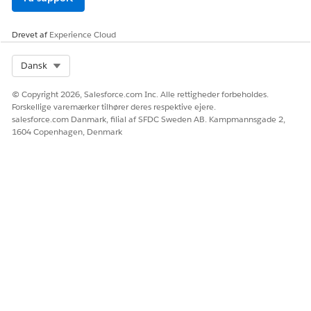
Klik på
Start Besøg
for at starte inspektionen.
Drevet af
Experience Cloud
Select Org
Dansk
© Copyright 2026, Salesforce.com Inc. Alle rettigheder forbeholdes.
Forskellige varemærker tilhører deres respektive ejere.
salesforce.com Danmark, filial af SFDC Sweden AB. Kampmannsgade 2,
1604 Copenhagen, Denmark
Fuldfør inspektionsopgaver
Udfør opgaverne på tjeklisten i desktopappen.
På besøgssiden skal du gå til fanen
Opgaver
.
Udfyld tjeklisten.
Angiv eller vælg værdier for vurderingsspørgsmål og
resultater. Afhængig af hvordan din administrator har
konfigureret vurderingsindikatorstatusser, opretter
nogle resultater, f.eks. Fejl, automatisk en overtrædelse