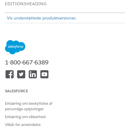
EDITIONSHEADING
Vis understøttede produktversioner
.
BRUGERTILLADELSER PÅKRÆVET
Hvis du vil have adgang til
Branchebesøg ELLER
besøg og fuldføre
Adgang til den offentlige
vurderingsopgaver:
sektor ELLER Adgang til den
offentlige sektor
1-800-667-6389
Start et inspektionsbesøg
Start dit besøg i desktopappen.
SALESFORCE
I den offentlige sektor: Fra appens navigationsmenu skal
du vælge
Planlagte inspektioner
.
Erklæring om beskyttelse af
personlige oplysninger
Erklæring om sikkerhed
Vilkår for anvendelse