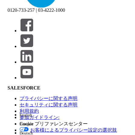
0120-733-257 | 03-4222-1000
絞り込み条件 (0)
絞り込み条件を選択
追加
製品エリア
SALESFORCE
機能の影響
プライバシーに関する声明
セキュリティに関する声明
利用規約
English
参加ガイドライン:
Cookie プリファレンスセンター
Français
エディション
お客様によるプライバシー設定の選択肢
Deutsch