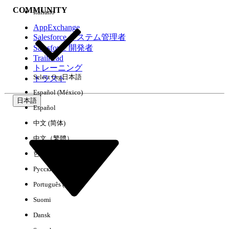
COMMUNITY
Italiano
AppExchange
Salesforce システム管理者
Salesforce 開発者
環境
Trailhead
トレーニング
Select Org
日本語
トラスト
Español (México)
日本語
Español
すべてクリア
完了
中文 (简体)
中文（繁體）
한국어
Русский
Português (Brasil)
Suomi
Dansk