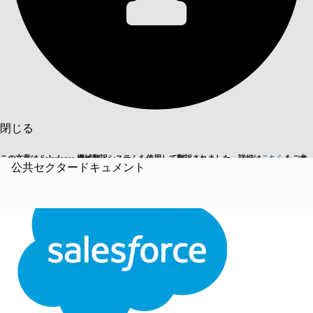
目次を表示
目次
検索
閉じる
この文章は Salesforce 機械翻訳システムを使用して翻訳されました。詳細は
こちら
をご参
公共セクタードキュメント
英語に切り替える
今はしません
照ください。
閉じる
閉じる