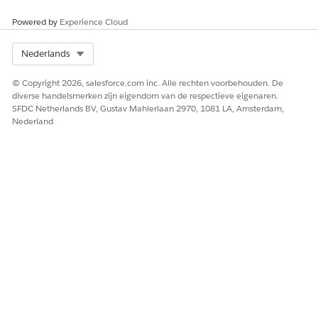
Klik voor het starten van de inspectie op
Bezoek starten
.
Powered by
Experience Cloud
Select Org
Nederlands
© Copyright 2026, salesforce.com inc. Alle rechten voorbehouden. De
diverse handelsmerken zijn eigendom van de respectieve eigenaren.
SFDC Netherlands BV, Gustav Mahlerlaan 2970, 1081 LA, Amsterdam,
Nederland
Inspectietaken voltooien
Voltooi de taken in de controlelijst in de desktopapp.
Ga op de bezoekpagina naar het tabblad
Taken
.
Voltooi de controlelijst.
Geef waarden op of selecteer deze voor
beoordelingsvragen en -resultaten. Afhankelijk van de
manier waarop uw beheerder statussen van
beoordelingsindicatoren heeft geconfigureerd, leiden