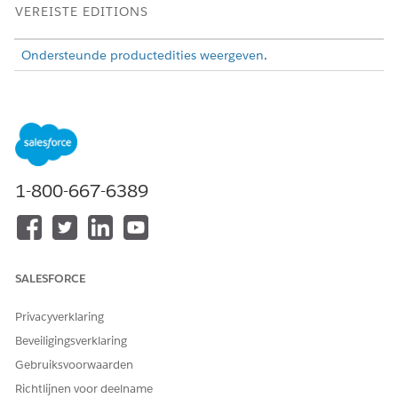
VEREISTE EDITIONS
Ondersteunde productedities weergeven
.
BENODIGDE GEBRUIKERSMACHTIGINGEN
Toegang krijgen tot
Sectorenbezoek OF Toegang
bezoeken en
tot openbare sector OF
beoordelingstaken
Toegang tot veld tot
voltooien:
openbare sector
1-800-667-6389
Een inspectiebezoek starten
Start uw bezoek in de desktopapp.
SALESFORCE
In de publieke sector: Selecteer in het navigatiemenu van
de app de optie
Geplande inspecties
.
Privacyverklaring
Beveiligingsverklaring
Gebruiksvoorwaarden
Richtlijnen voor deelname