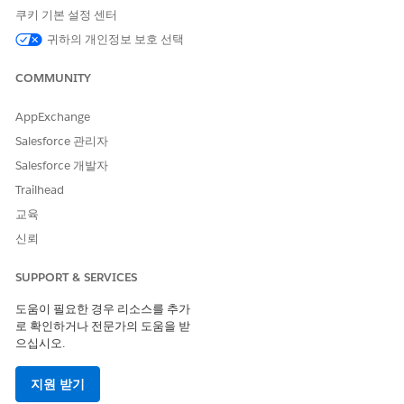
쿠키 기본 설정 센터
앱 시작 관리자에서
공개 컴플레인
을 찾아서 선택합니다.
목록 보기에서 컴플레인을 선택합니다.
귀하의 개인정보 보호 선택
컴플레인에 대한 첨부 파일을 보려면 파일 관련 목록에서 파일
을 선택합니다.
COMMUNITY
관리자가 구성한 경우 컴플레인 레코드의 단일 탭에서 방문, 규
제 코드 위반, 위반 적용 작업과 같은 관련 정보를 확인합니다.
AppExchange
필요한 경우 방문 만들기: 방문에 대한 작업 메뉴를 클릭하고
새
Salesforce 관리자
로 만들기
를 선택합니다.
Salesforce 개발자
컴플레인에 해당하는 상태를 선택합니다.
Trailhead
다음 사항도 참조:
교육
신뢰
컴플레인 접수 안내 플로를 사용하여 사고 문서화
SUPPORT & SERVICES
도움이 필요한 경우 리소스를 추가
이 기사를 통해 문제를 해결했습니까?
로 확인하거나 전문가의 도움을 받
개선을 위한 의견을 보내주세요.
으십시오.
예
아니요
지원 받기