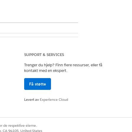
SUPPORT & SERVICES
Trenger du hjelp? Finn flere ressurser, eller få
sektor-tilgang ELLER Felttilgang for
kontakt med en ekspert.
Få støtte
t i en felles klagepost. For å
veiledet inntak av klager.
Levert av
Experience Cloud
tøttende dokumenter eller bilder.
ter og bruddhåndhevingshandlinger.
r de respektive eierne.
co, CA 94105, United States