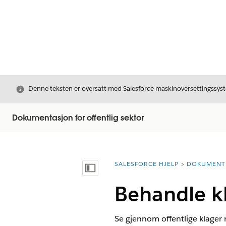
Avslutt
Denne teksten er oversatt med Salesforce maskinoversettingssyste
Dokumentasjon for offentlig sektor
SALESFORCE HJELP
DOKUMENT
Du er her:
Vis innholdsfortegnelse
Behandle kl
Se gjennom offentlige klager r