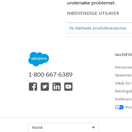
undersøke problemet.
NØDVENDIGE UTGAVER
Se støttede produktversjoner
.
For å arbeide med offentlige klag
SALESFO
vurderinger:
Personve
For å opprette besøk:
1-800-667-6389
Sikkerhet
Vilkår for
Når en utøver rapporterer et p
Retningsli
effektivisere prosessen med å 
Preferans
Den felles klageposten inklud
You
Avhengig av konfigurasjonen 
Planlegg et besøk fra klagepo
Finn og velg
Select Org
Felles klage
fra A
Norsk