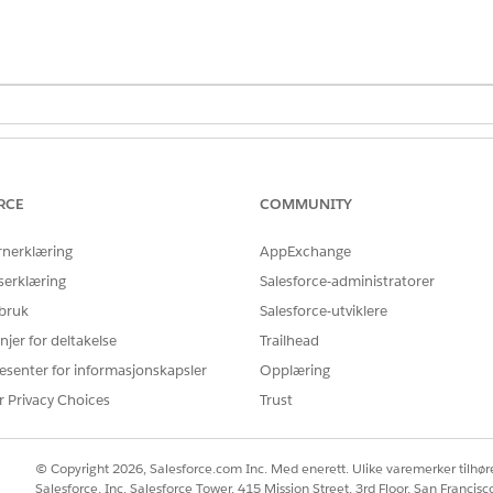
NØDVENDIGE BRUKERTILLATELSER
er relatert til inspeksjoner og
Tilgang til offentlig sektor
RCE
COMMUNITY
rnerklæring
AppExchange
Bransjebesøk ELLER Offentlig 
Offentlig sektor
serklæring
Salesforce-administratorer
 bruk
Salesforce-utviklere
roblem i fellesskapet, registrerer du informasjon om probleme
njer for deltakelse
Trailhead
innhente informasjonen konfigurerer du en offentlig flyt for 
esenter for informasjonskapsler
Opplæring
erer detaljene om det rapporterte problemet og eventuelle s
r Privacy Choices
Trust
kan klageposten også inkludere relaterte brudd på forskrif
sten slik at en inspektør kan undersøke problemet.
© Copyright 2026, Salesforce.com Inc. Med enerett. Ulike varemerker tilhøre
ppstarter.
Salesforce, Inc. Salesforce Tower, 415 Mission Street, 3rd Floor, San Francis