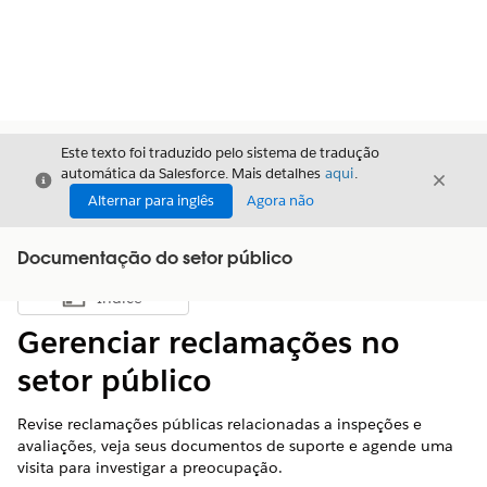
Este texto foi traduzido pelo sistema de tradução
automática da Salesforce. Mais detalhes
aqui
.
Fechar
Fecha
Fechar
Alternar para inglês
Agora não
Documentação do setor público
Índice
Mostrar índice
Gerenciar reclamações no
setor público
Revise reclamações públicas relacionadas a inspeções e
avaliações, veja seus documentos de suporte e agende uma
visita para investigar a preocupação.