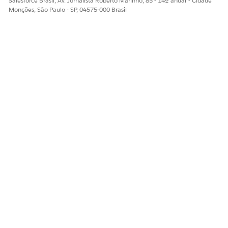
Salesforce Brasil, Av. Jornalista Roberto Marinho, 85 - 14º andar - Cidade
Monções, São Paulo - SP, 04575-000 Brasil
Documente um incidente usando o fluxo guiado de
admissão de reclamação
ESTE ARTIGO RESOLVEU SEU PROBLEMA?
Diga-nos para podermos melhorar!
Sim
Não