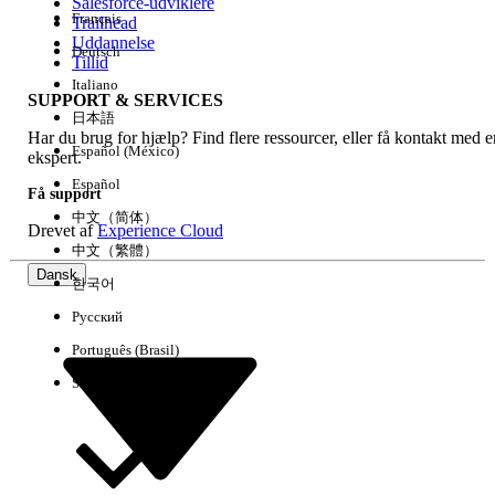
Salesforce-udviklere
Français
Trailhead
Uddannelse
Deutsch
Tillid
Italiano
SUPPORT & SERVICES
日本語
Har du brug for hjælp? Find flere ressourcer, eller få kontakt med e
Español (México)
ekspert.
Español
Få support
中文（简体）
Drevet af
Experience Cloud
中文（繁體）
Dansk
한국어
Русский
Português (Brasil)
Suomi