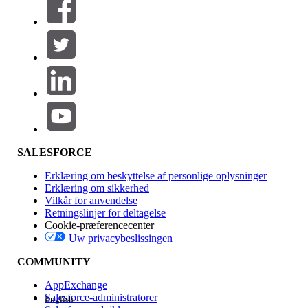
SALESFORCE
Erklæring om beskyttelse af personlige oplysninger
Erklæring om sikkerhed
Vilkår for anvendelse
Retningslinjer for deltagelse
Cookie-præferencecenter
Uw privacybeslissingen
COMMUNITY
AppExchange
Salesforce-administratorer
English