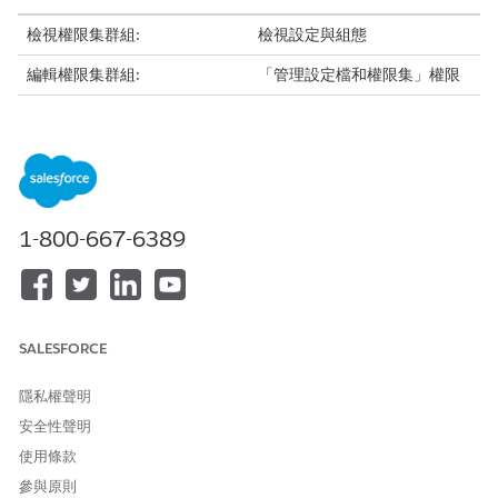
檢視權限集群組:
檢視設定與組態
編輯權限集群組:
「管理設定檔和權限集」權限
指派權限集：
指派權限集權限
權限集群組配套權限集,可讓使用者根據其角色和與您機構的互動,存
取「公共部門」中的資料、自動化和工作流程。若要簡化權限管理,
並僅授與使用者所需的權限,請指派權限集群組,而非權限集。
1-800-667-6389
使用權限集群組來:
一律將正確的權限集指派給具有共同角色或工作角色的所有使用
者。
透過追蹤指派給使用者的權限集群組,並檢閱群組中包含的權限,
以可靠地稽核使用者存取權。
SALESFORCE
修改權限集群組中包含的權限,輕鬆更新使用者存取權。
隱私權聲明
安全性聲明
使用條款
參與原則
若要防止權限集群組計算失敗,請先驗證這些需求,再將權限
重要