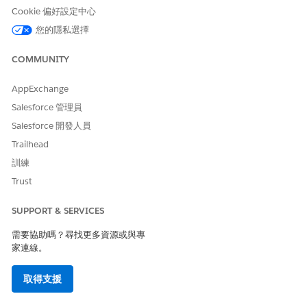
Cookie 偏好設定中心
集群組指派給使用者。
使用者和權限集授權:確保使用者擁有群組中所有權限的必要
您的隱私選擇
授權。
組織偏好設定與設定:啟用群組中任何已鎖定功能的必要組織
COMMUNITY
偏好設定或設定。
AppExchange
「公共部門」包含這些權限集群組。
Salesforce 管理員
Salesforce 開發人員
權限集群組
使用者個性人物
Trailhead
Talent_Recruitment_Manag
招募人員或 HR 專家
訓練
ement_Specialist
Trust
Talent_Recruitment_Manag
雇用經理
ement_Hiring_Manager
SUPPORT & SERVICES
Talent_Recruitment_Manag
申請內部職缺的訪問者或員工
需要協助嗎？尋找更多資源或與專
ement_Employee
家連線。
Talent_Recruitment_Manag
申請職位的工作尋求者
取得支援
ement_Applicant
Licensing_Permitting_Office
授權與權限管理的規範專員