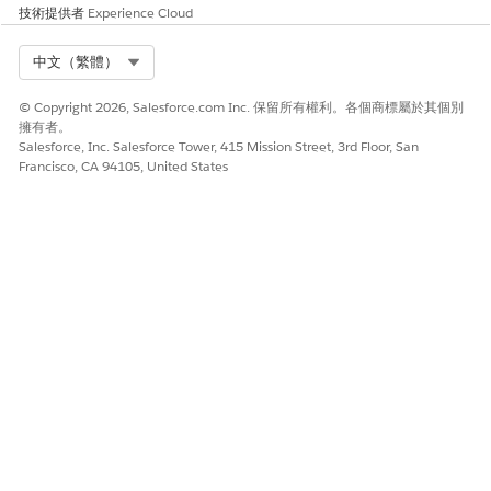
技術提供者
Experience Cloud
r
Licensing_Permitting_Consti
申請商業或商業授權與權限的
Select Org
中文（繁體）
tuent
部門成員
© Copyright 2026, Salesforce.com Inc. 保留所有權利。各個商標屬於其個別
Grantmaking_Manager
建立及管理資金機會和贈款提
擁有者。
交的贈款者
Salesforce, Inc. Salesforce Tower, 415 Mission Street, 3rd Floor, San
Francisco, CA 94105, United States
Grantmaking_Applicant
尋找、申請及回報資金機會和
預算的贈款尋求者
Benefit_Management_Case
檢閱福利申請、決定資格和指
worker
派福利的個案工作人員
Benefit_Management_Const
申請福利的部門成員
ituent
Investigative_Case_Manage
調查人員或投訴接收專員
ment_Officer
Investigative_Case_Manage
提出投訴、提交證據和參與個
ment_Constituent
案訴訟的部門成員
Social_Program_Manageme
管理社會照護計畫、轉介、投