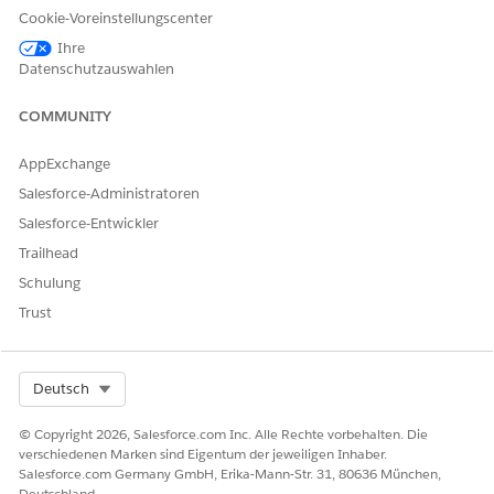
erforderlich sind. Sie enthält die Komponente
Cookie-Voreinstellungscenter
"Berechtigungen", die eine Liste aller in Ihrer Organisation für
Ihre
den öffentlichen Sektor definierten behördlichen
Datenschutzauswahlen
Autorisierungstypen und Abhängigkeiten anzeigt. Für die
Seite "Berechtigungen" ist keine Site-Konfiguration
COMMUNITY
erforderlich. Sie können jedoch den Titel und die
Beschreibung im Multimedia-Inhalte-Editor anpassen. Wenn
AppExchange
Sie die Komponente "Berechtigungen" auf einer anderen Site-
Salesforce-Administratoren
Seite einfügen möchten, ziehen Sie sie aus dem
Komponentenbereich auf diese Seite.
Salesforce-Entwickler
Trailhead
Schulung
Trust
Select Org
Deutsch
© Copyright 2026, Salesforce.com Inc. Alle Rechte vorbehalten. Die
verschiedenen Marken sind Eigentum der jeweiligen Inhaber.
Salesforce.com Germany GmbH, Erika-Mann-Str. 31, 80636 München,
Deutschland