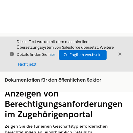
Dieser Text wurde mit dem maschinellen
Übersetzungssystem von Salesforce übersetzt. Weitere
Schließen
Schli
Details finden Sie
hier
.
Zu Englisch wechseln
Schließ
Nicht jetzt
Dokumentation für den öffentlichen Sektor
Inhalt
Inhalt anzeigen
Anzeigen von
Berechtigungsanforderungen
im Zugehörigenportal
Zeigen Sie die für einen Geschäftstyp erforderlichen
Berechtigungen an, einschließlich Details zu