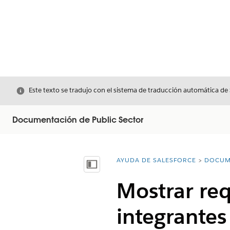
Cerrar
Este texto se tradujo con el sistema de traducción automática de
Documentación de Public Sector
AYUDA DE SALESFORCE
DOCUM
Usted está aquí:
Mostrar índice de materias
Mostrar req
integrantes