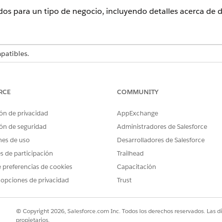
dos para un tipo de negocio, incluyendo detalles acerca de
atibles.
PERMISOS DE USUARIO NECESARIOS
RCE
COMMUNITY
sitio de Experience Cloud:
Ser un miembro del sitio Y
O
ón de privacidad
AppExchange
ón de seguridad
Administradores de Salesforce
Ser un miembro del sitio 
nes de uso
Desarrolladores de Salesforce
publicador o generador en
es de participación
Trailhead
orciona con la plantilla de sitio Licencias y permisos permit
 preferencias de cookies
Capacitación
os para diferentes tipos de negocios. Incluye el componente
 opciones de privacidad
Trust
ón reguladora de negocio y dependencias definidas en su org
io para la página Permisos, aunque puede personalizar su títu
© Copyright 2026, Salesforce.com Inc. Todos los derechos reservados. Las d
ncluir el componente Permisos en otra página del sitio, arrá
propietarios.