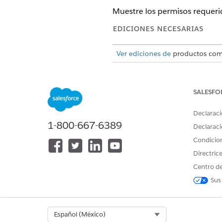
Muestre los permisos requeri
EDICIONES NECESARIAS
Ver ediciones de
productos comp
SALESFO
Para personalizar o publicar un 
Declaraci
1-800-667-6389
Declaraci
Condicio
Directric
La página Permisos que se prop
Centro de
licencias y permisos requerid
Sus
todos los tipos de autorizaci
requiere configuración de sit
contenido enriquecido. Para i
Select Org
Español (México)