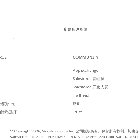
所需用户权限
oud 站点：
成为站点成员，并创建和设置 Ex
或者
RCE
COMMUNITY
成为站点成员，以及该站点
AppExchange
的许可证页面允许成员搜索和查看不同类型的企业所需的许可证
Salesforce 管理员
所有业务监管授权类型和依赖性的列表。“许可”页面不需要站
Salesforce 开发人员
站点页面上包含许可组件，请将其从组件面板拖到该页面。
Trailhead
 首选项中心
培训
的隐私选择
Trust
© Copyright 2026, Salesforce.com Inc. 公司版权所有。保留所
Salesforce, Inc. Salesforce Tower, 415 Mission Street, 3rd Floor, San Francis