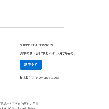
periences
SUPPORT & SERVICES
中的体验管理员、发布者或生成器
需要帮助？查找更多资源，或联系专家。
和许可证。它包括许可证组件，该组件
获得支持
点配置，但您可以在富内容编辑器中自
技术提供者
Experience Cloud
有权利。其他各商标均为其各自的所有人所有。
co, CA 94105, United States