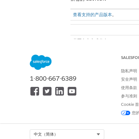
查看支持的产品版本
。
若要自定义或发布 Experience Cl
SALESFO
隐私声明
1-800-667-6389
许可证和许可证站点模板提供
安全声明
显示了在公共部门组织中定义的
使用条款
定义标题和描述。要在另一个
参与准则
Cookie
您
Select Org
中文（简体）