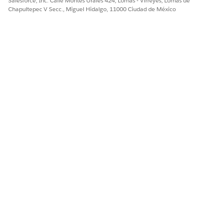
Salesforce, Inc. Calle Montes Urales 424, Lomas - Virreyes, Lomas de
Chapultepec V Secc., Miguel Hidalgo, 11000 Ciudad de México