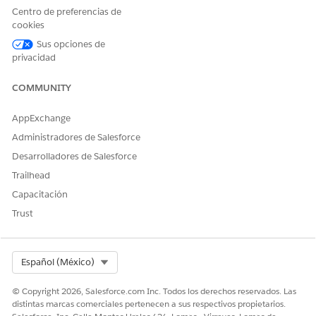
Centro de preferencias de
¿RESOLVIÓ ESTE ARTÍCULO SU PROBLEMA?
cookies
¡Háganos saber cómo podemos mejorar!
Sus opciones de
privacidad
Sí
No
COMMUNITY
AppExchange
Administradores de Salesforce
Desarrolladores de Salesforce
Trailhead
Capacitación
Trust
Select Org
Español (México)
© Copyright 2026, Salesforce.com Inc. Todos los derechos reservados. Las
distintas marcas comerciales pertenecen a sus respectivos propietarios.