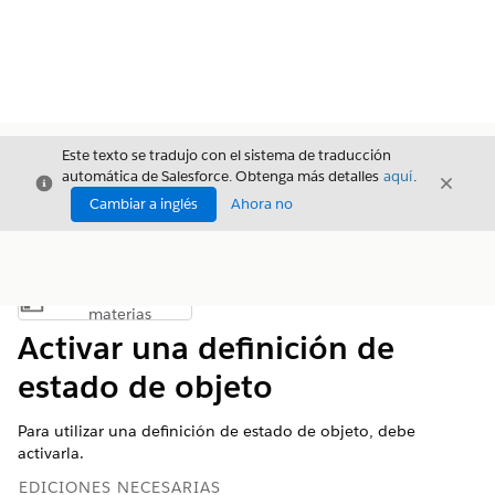
Este texto se tradujo con el sistema de traducción
automática de Salesforce. Obtenga más detalles
aquí
.
Cerrar
Cerrar
Cerrar
Cambiar a inglés
Ahora no
Índice de
Mostrar índice de materias
materias
Activar una definición de
estado de objeto
Para utilizar una definición de estado de objeto, debe
activarla.
EDICIONES NECESARIAS