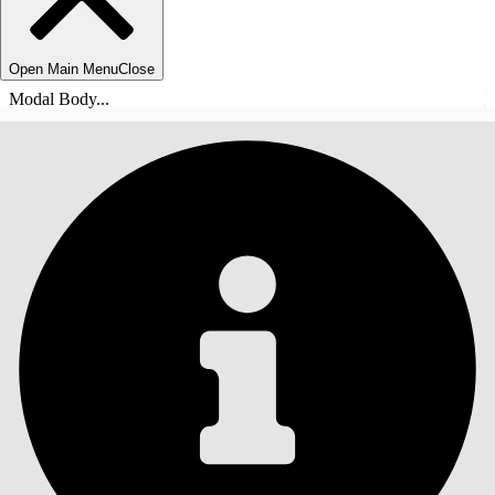
Open Main Menu
Close
Modal Body...
SISÄLLYSLUETTELO
Haku
Näytä sisällysluettelo
Sisällysluettelo