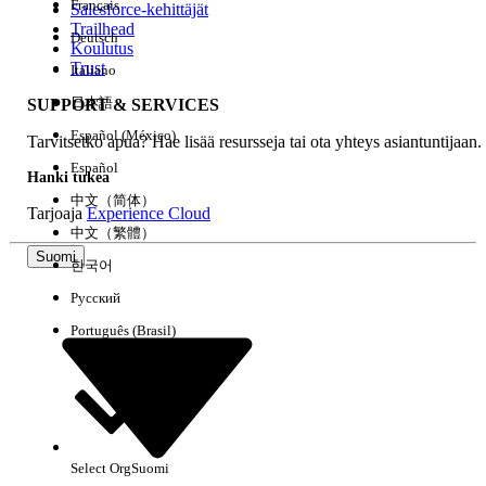
Français
Salesforce-kehittäjät
Trailhead
Deutsch
Kokemus
Koulutus
Trust
Italiano
日本語
SUPPORT & SERVICES
Español (México)
Tarvitsetko apua? Hae lisää resursseja tai ota yhteys asiantuntijaan.
Tyhjennä kaikki
Valmis
Español
Hanki tukea
中文（简体）
Tarjoaja
Experience Cloud
中文（繁體）
Suomi
한국어
Русский
Português (Brasil)
Select Org
Suomi
Ei tuloksia