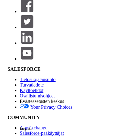
Suodattimet (0)
VALITSE SUODATTIMET
Lisää
Tuotealue
Ominaisuuden vaikutus
SALESFORCE
Tietosuojalausunto
Turvatiedote
Käyttöehdot
Osallistumisohjeet
Evästeasetusten keskus
Your Privacy Choices
Edition
COMMUNITY
AppExchange
English
Salesforce-pääkäyttäjät