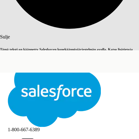
Haku
Sulje
Tämä teksti on käännetty Salesforcen konekäännösjärjestelmän avulla. Katso lisätietoja
Vaihda englantiin
Ei nyt
täältä
.
Sulje
Sulje
1-800-667-6389