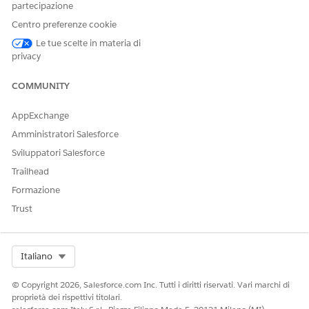
partecipazione
QUESTO ARTICOLO HA RISOLTO IL PROBLEMA?
Centro preferenze cookie
Facci sapere, così possiamo migliorare!
Le tue scelte in materia di
privacy
Sì
No
COMMUNITY
AppExchange
Amministratori Salesforce
Sviluppatori Salesforce
Trailhead
Formazione
Trust
Select Org
Italiano
© Copyright 2026, Salesforce.com Inc. Tutti i diritti riservati. Vari marchi di
proprietà dei rispettivi titolari.