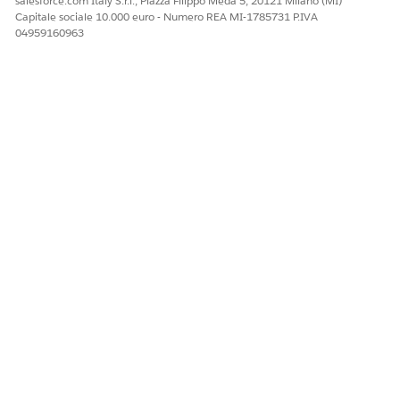
salesforce.com Italy S.r.l., Piazza Filippo Meda 5, 20121 Milano (MI)
Capitale sociale 10.000 euro - Numero REA MI-1785731 P.IVA
04959160963