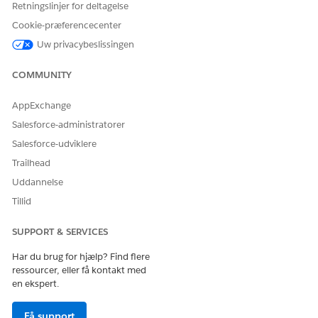
I egenskaberne for komponenten Faner skal du klikke på
Retningslinjer for deltagelse
Tilføj fane
.
Cookie-præferencecenter
Klik på den fane, du tilføjede, og vælg derefter
Prisplan
Uw privacybeslissingen
som fanebetegnelsen.
Træk komponenten
Tidsplan for kontraktprissætning
til
COMMUNITY
fanen.
Klik på komponenten
Tidsplan for kontraktprissætning
.
AppExchange
I egenskabsruden skal du vælge de tabelkolonner og
produktprisniveaukolonner, som du ønsker at vise.
Salesforce-administratorer
Gem dine ændringer.
Salesforce-udviklere
Trailhead
Uddannelse
LØSTE DENNE ARTIKEL DIT PROBLEM?
Tillid
Giv os besked, så vi kan forbedre os!
SUPPORT & SERVICES
Ja
Nej
Har du brug for hjælp? Find flere
ressourcer, eller få kontakt med
en ekspert.
Få support