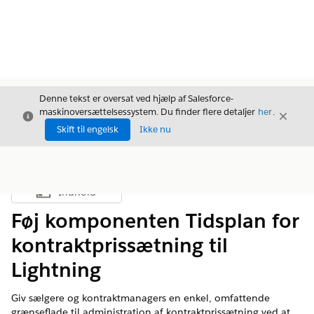
Denne tekst er oversat ved hjælp af Salesforce-
maskinoversættelsessystem. Du finder flere detaljer
her
.
Luk
Luk
Luk
Skift til engelsk
Ikke nu
Indhold
Vis indholdsfortegnelse
Føj komponenten Tidsplan for
kontraktprissætning til
Lightning
Giv sælgere og kontraktmanagers en enkel, omfattende
grænseflade til administration af kontraktprissætning ved at