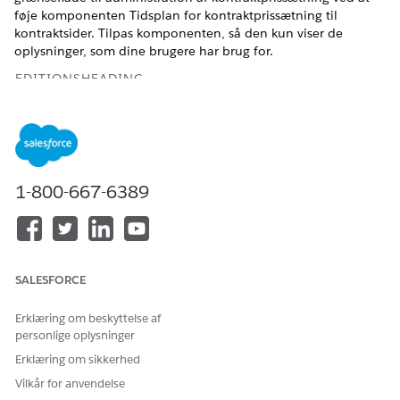
føje komponenten Tidsplan for kontraktprissætning til
kontraktsider. Tilpas komponenten, så den kun viser de
oplysninger, som dine brugere har brug for.
EDITIONSHEADING
Tilgængelig i: Lightning Experience
Tilgængelig i:
Enterprise
,
Unlimited
og
Developer
Edition af
Omsætningsstyring
(tidligere Revenue Cloud)
, hvor
Transaktionsstyring er aktiveret
1-800-667-6389
BRUGERTILLADELSER PÅKRÆVET
Hvis du vil redigere
Tilpas applikation
sidelayouts i Lightning App-
SALESFORCE
konstruktør:
Erklæring om beskyttelse af
Vælg
Objektmanager
i Opsætning.
personlige oplysninger
Søg efter og vælg
Kontrakter
.
Erklæring om sikkerhed
Gå til Lightning.
Klik på komponenten
Fanen
.
Vilkår for anvendelse