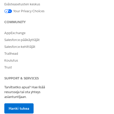
välilehti
.
Evästeasetusten keskus
Napsauta lisäämääsi välilehteä ja valitse välilehden
Your Privacy Choices
otsikoksi
Hintoaikataulu
.
Vedä
Sopimuksen hinnoitteluaikataulu
-komponentti
COMMUNITY
välilehteen.
Napsauta
Sopimuksen hinnoitteluaikataulu
-
AppExchange
komponenttia.
Valitse ominaisuuksien paneelista taulukon sarakkeet ja
Salesforce-pääkäyttäjät
tuotehintasarakkeet, jotka haluat näyttää.
Salesforce-kehittäjät
Tallenna muutoksesi.
Trailhead
Koulutus
Trust
RATKAISIKO TÄMÄ ARTIKKELI ONGELMASI?
Anna palautetta, jotta voimme kehittyä!
SUPPORT & SERVICES
Kyllä
Ei
Tarvitsetko apua? Hae lisää
resursseja tai ota yhteys
asiantuntijaan.
Hanki tukea