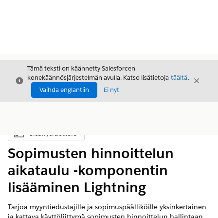
Tämä teksti on käännetty Salesforcen
konekäännösjärjestelmän avulla. Katso lisätietoja
täältä
.
Sulje
Sulje
Sulje
Vaihda englantiin
Ei nyt
Sisällysluettelo
Näytä sisällysluettelo
Sopimusten hinnoittelun
aikataulu -komponentin
lisääminen Lightning
Tarjoa myyntiedustajille ja sopimuspäälliköille yksinkertainen
ja kattava käyttöliittymä sopimusten hinnoittelun hallintaan