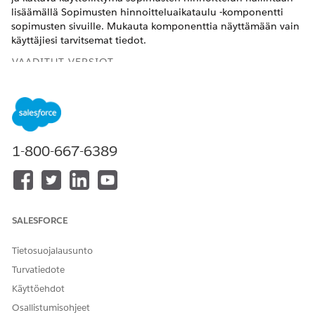
lisäämällä Sopimusten hinnoitteluaikataulu -komponentti
sopimusten sivuille. Mukauta komponenttia näyttämään vain
käyttäjiesi tarvitsemat tiedot.
VAADITUT VERSIOT
Käytettävissä: Lightning Experiencessa
Käytettävissä:
Revenue Management
-version
Enterprise
-,
Unlimited
- ja
Developer
Edition -versioissa
(aiemmalta
Revenue Cloudilta)
, joissa on käytössä Transaktion hallinta
1-800-667-6389
TARVITTAVAT KÄYTTÖOIKEUDET
Sivuasetteluiden
Sovelluksen mukautusoikeus
muokkaaminen Lightning:
SALESFORCE
Valitse Määritykset-valikosta
Objektien hallinta
.
Tietosuojalausunto
Hae ja valitse
Sopimukset
.
Turvatiedote
Avaa Lightning.
Käyttöehdot
Napsauta
välilehdet-
komponenttia.
Napsauta Välilehdet-komponentin ominaisuuksista
Lisää
Osallistumisohjeet