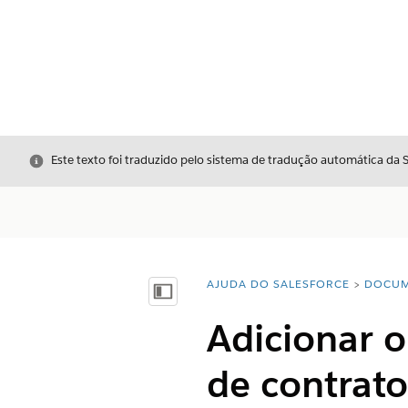
Fechar
Este texto foi traduzido pelo sistema de tradução automática da 
AJUDA DO SALESFORCE
DOCUM
Você está aqui:
Mostrar índice
Adicionar 
de contrato