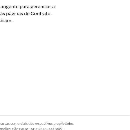
rangente para gerenciar a
às páginas de Contrato.
cisam.
 Revenue Cloud)
em que o
arcas comerciais dos respectivos proprietários.
ia.
onções, São Paulo - SP, 04575-000 Brasil