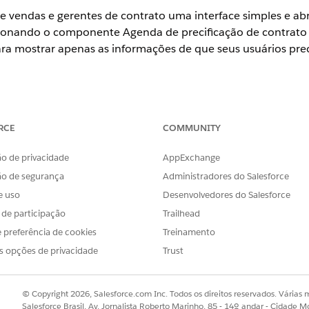
e vendas e gerentes de contrato uma interface simples e ab
cionando o componente Agenda de precificação de contrato 
ra mostrar apenas as informações de que seus usuários pre
ience
RCE
COMMUNITY
se
,
Unlimited
e
Developer
do
Receue Management
(anteriormente
tá habilitado
o de privacidade
AppExchange
ão de segurança
Administradores do Salesforce
PERMISSÕES DE USUÁRIO NECESSÁRIAS
e uso
Desenvolvedores do Salesforce
 Criador de aplicativo Lightning:
Personalizar aplicativo
s de participação
Trailhead
erenciador de objetos
.
 preferência de cookies
Treinamento
os
.
s opções de privacidade
Trust
o Lightning.
.
ente Guias, clique em
Adicionar guia
.
© Copyright 2026, Salesforce.com Inc. Todos os direitos reservados. Várias m
ionou e selecione
Cronograma de precificação
como o rótulo da gu
Salesforce Brasil, Av. Jornalista Roberto Marinho, 85 - 14º andar - Cidade M