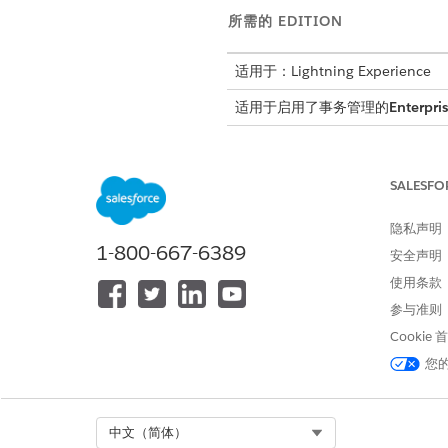
所需的 EDITION
适用于：Lightning Experience
适用于启用了事务管理的
Enterpri
SALESFO
要在 Lightning 应用程序生成
隐私声明
在“设置”中，选择
对象管理
器。
1-800-667-6389
搜索并选择
合同
。
安全声明
转到 Lightning 记录页面。
使用条款
单击
选项卡
组件。
参与准则
在选项卡组件属性中，单击
添加
单击您添加的选项卡，然后选择
Cookie
将
合同定价计划
组件拖到选项卡
您
单击
合同定价计划
组件。
在属性窗格中，选择要显示的表
保存更改。
Select Org
中文（简体）