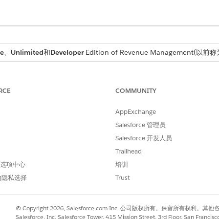
se
、
Unlimited
和
Developer
Edition of
Revenue Management
(以前称为 
所需用户权限
RCE
COMMUNITY
器中编辑页面布局：
自定义应用程序
AppExchange
Salesforce 管理员
Salesforce 开发人员
Trailhead
选项卡
。
 首选项中心
定价计划
作为选项卡标签。
培训
。
的隐私选择
Trust
列和产品价格层列。
© Copyright 2026, Salesforce.com Inc. 公司版权所有。保留所
Salesforce, Inc. Salesforce Tower, 415 Mission Street, 3rd Floor, San Francis