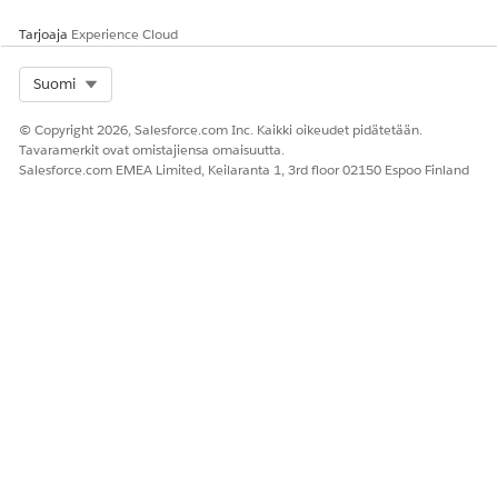
Kyllä
Ei
Tarjoaja
Experience Cloud
Select Org
Suomi
© Copyright 2026, Salesforce.com Inc. Kaikki oikeudet pidätetään.
Tavaramerkit ovat omistajiensa omaisuutta.
Salesforce.com EMEA Limited, Keilaranta 1, 3rd floor 02150 Espoo Finland