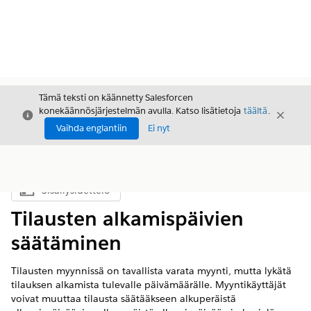
Tämä teksti on käännetty Salesforcen
konekäännösjärjestelmän avulla. Katso lisätietoja
täältä
.
Sulje
Sulje
Sulje
Vaihda englantiin
Ei nyt
Sisällysluettelo
Näytä sisällysluettelo
Tilausten alkamispäivien
säätäminen
Tilausten myynnissä on tavallista varata myynti, mutta lykätä
tilauksen alkamista tulevalle päivämäärälle. Myyntikäyttäjät
voivat muuttaa tilausta säätääkseen alkuperäistä