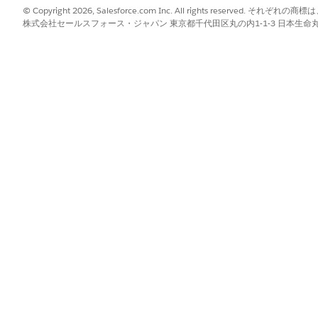
© Copyright 2026, Salesforce.com Inc. All rights reserve
日を調整する見積を見つけて確認します。
株式会社セールスフォース・ジャパン 東京都千代田区丸の内1-1-3 日本生命丸の内ガ
ト] タブで、見積に含まれるアセットを選択します。
修正]
を選択し、新しい日付を選択します。
のいずれかのオプションを選択します。
ション開始日を使用
?