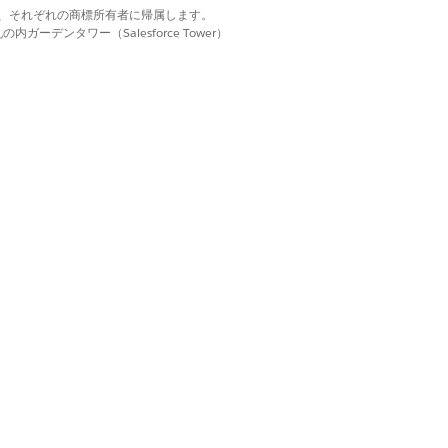
d. それぞれの商標は、それぞれの商標所有者に帰属します。
ーデンタワー（Salesforce Tower）
はい
いいえ