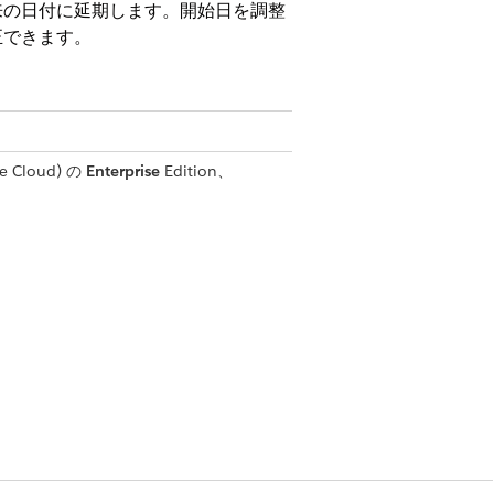
来の日付に延期します。開始日を調整
正できます。
e Cloud)
の
Enterprise
Edition、
 API」権限セット