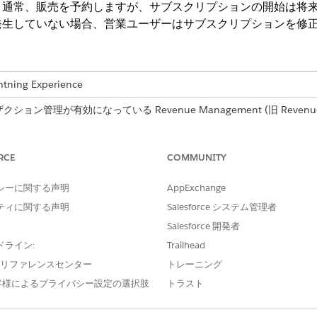
、通常、販売を予約しますが、サブスクリプションの開始は将
発生していない場合、営業ユーザーはサブスクリプションを修
ng Experience
ンザクション管理が有効になっている
Revenue Management
(旧 Revenu
loper
Edition
RCE
必要なユーザー権限
COMMUNITY
「InitiateAmendment
シーに関する声明
AppExchange
ティに関する声明
Salesforce システム管理者
および
「営業担当」権限グループ
Salesforce 開発者
ドライン:
Trailhead
ション開始日を調整するときに次の要件を確認してください。
e プリファレンスセンター
トレーニング
できません。
客様によるプライバシー設定の選択肢
トラスト
日付より後の場合にのみ変更できます。
変更します。