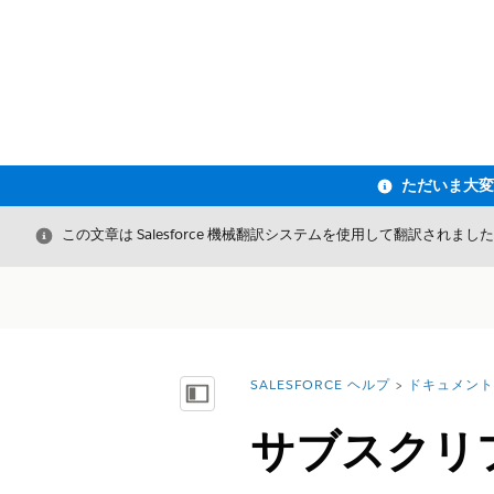
閉じる
この文章は Salesforce 機械翻訳システムを使用して翻訳されまし
SALESFORCE ヘルプ
ドキュメント
詳細情報:
目次を表示
サブスクリ