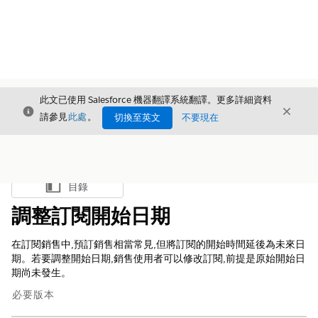
此文已使用 Salesforce 機器翻譯系統翻譯。更多詳細資料
結束
結束
結束
請參見
此處
。
切換至英文
不要現在
目錄
顯示目錄
調整訂閱開始日期
在訂閱銷售中,預訂銷售相當常見,但將訂閱的開始時間延後為未來日
期。若要調整開始日期,銷售使用者可以修改訂閱,前提是原始開始日
期尚未發生。
必要版本