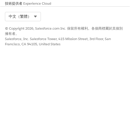
技術提供者
Experience Cloud
Select Org
中文（繁體）
© Copyright 2026, Salesforce.com Inc. 保留所有權利。各個商標屬於其個別
擁有者。
Salesforce, Inc. Salesforce Tower, 415 Mission Street, 3rd Floor, San
Francisco, CA 94105, United States