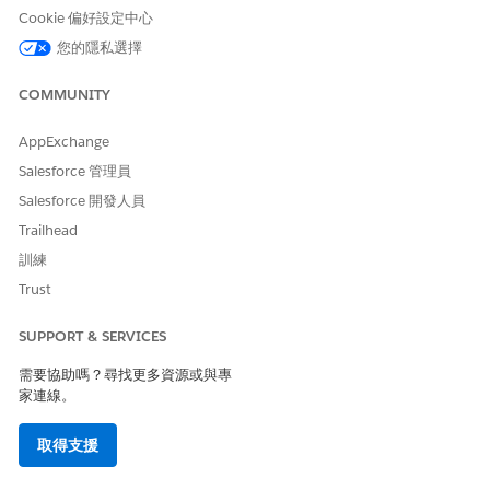
在「受管理資產」檢視器中,選取「
修改」
並選取新日期。
Cookie 偏好設定中心
若要設定修正的開始日期,請選取下列其中一個選項。
您的隱私選擇
針對修正開始日期使用訂閱開始日期
輸入新的
修訂日期
COMMUNITY
按一下「
提交
」。
AppExchange
Salesforce 管理員
Salesforce 開發人員
此文章是否解決您的問題？
Trailhead
請讓我們知道，以便我們改進！
訓練
是
否
Trust
SUPPORT & SERVICES
需要協助嗎？尋找更多資源或與專
家連線。
取得支援