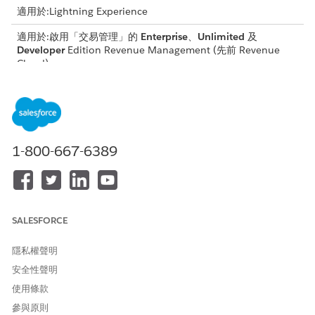
適用於:Lightning Experience
適用於:啟用「交易管理」的
Enterprise
、
Unlimited
及
Developer
Edition
Revenue Management
(先前 Revenue
Cloud)
需要的使用者權限
若要修改開始日期:
InitiateAmendment API 權限
集
1-800-667-6389
和
銷售代表權限群組
在您開始之前,請在調整訂閱開始日期時檢閱這些需求。
SALESFORCE
您無法修改可延展產品的開始日期。
只有在修改開始日期晚於今天日期時,您才能變更開始日期。
隱私權聲明
您可以視需要多次變更開始日期。
安全性聲明
在報價頁面上,尋找並檢閱您要調整資產開始日期的報價。
使用條款
在「帳戶」頁面的「資產」索引標籤下,選取報價中包含的資
產。
參與原則