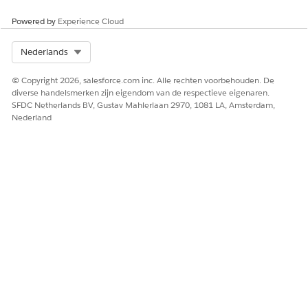
Eenheidskosten
Powered by
Experience Cloud
Deze aanpassingstypen zijn beschikbaar voor de objecten
Offerteregelitems, Offerteregelgroepen, Orderregelitems en
Select Org
Nederlands
Orderitemgroepen.
© Copyright 2026, salesforce.com inc. Alle rechten voorbehouden. De
diverse handelsmerken zijn eigendom van de respectieve eigenaren.
SFDC Netherlands BV, Gustav Mahlerlaan 2970, 1081 LA, Amsterdam,
Nederland
U kunt aangepaste valuta- of
OPMERKING
percentagevelden toevoegen aan de kolom
Aanpassingstype, maar controleer of de velden bewerkbaar
zijn. Voeg geen alleen-lezen, berekende of formulevelden
toe.
HEEFT DIT ARTIKEL UW PROBLEEM OPGELOST?
Laat ons weten wat we kunnen doen om te verbeteren!