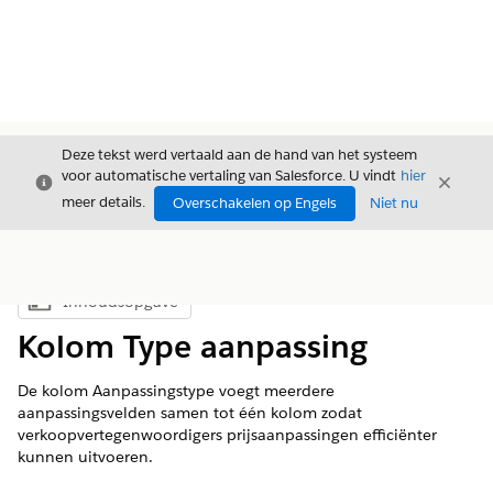
Deze tekst werd vertaald aan de hand van het systeem
voor automatische vertaling van Salesforce. U vindt
hier
Sluiten
Sluite
Sluiten
meer details.
Overschakelen op Engels
Niet nu
Inhoudsopgave
Inhoudsopgave weergeven
Kolom Type aanpassing
De kolom Aanpassingstype voegt meerdere
aanpassingsvelden samen tot één kolom zodat
verkoopvertegenwoordigers prijsaanpassingen efficiënter
kunnen uitvoeren.