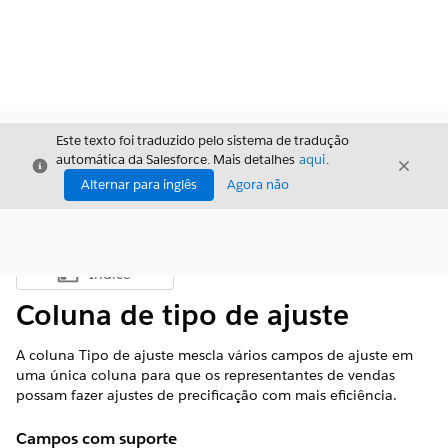
Este texto foi traduzido pelo sistema de tradução
automática da Salesforce. Mais detalhes
aqui
.
Fechar
Fecha
Fechar
Alternar para inglês
Agora não
Índice
Mostrar índice
Coluna de tipo de ajuste
A coluna Tipo de ajuste mescla vários campos de ajuste em
uma única coluna para que os representantes de vendas
possam fazer ajustes de precificação com mais eficiência.
Campos com suporte