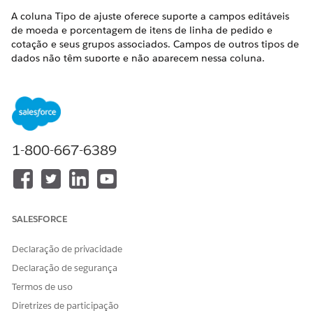
A coluna Tipo de ajuste oferece suporte a campos editáveis
de moeda e porcentagem de itens de linha de pedido e
cotação e seus grupos associados. Campos de outros tipos de
dados não têm suporte e não aparecem nessa coluna.
Para incluir um campo na coluna Tipo de ajuste, adicione o
campo às Colunas de exibição e selecione o mesmo campo
em Selecionar campos para agrupar e Exibir na coluna Tipo
de ajuste. Adicione apenas campos editáveis e projetados
para ajustes de precificação.
1-800-667-6389
No Criador de aplicativo Lightning, não selecione
NOTA
SALESFORCE
Data de início ou Data de término na seleção de campo da
coluna Tipo de ajuste. Se esses campos estiverem
Declaração de privacidade
incluídos, a edição de um tipo de ajuste poderá redefinir
Declaração de segurança
as datas de início e término em linhas de cotação
Termos de uso
aprimoradas.
Diretrizes de participação