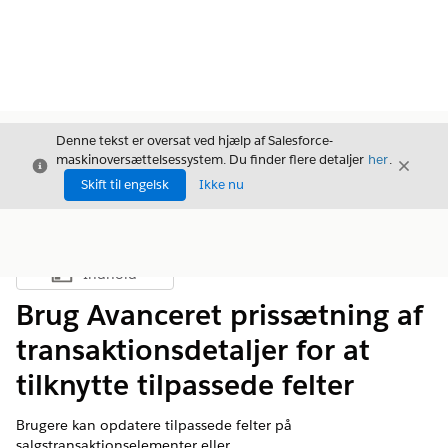
Denne tekst er oversat ved hjælp af Salesforce-
maskinoversættelsessystem. Du finder flere detaljer
her
.
Luk
Luk
Luk
Skift til engelsk
Ikke nu
Indhold
Vis indholdsfortegnelse
Brug Avanceret prissætning af
transaktionsdetaljer for at
tilknytte tilpassede felter
Brugere kan opdatere tilpassede felter på
salgstransaktionselementer eller