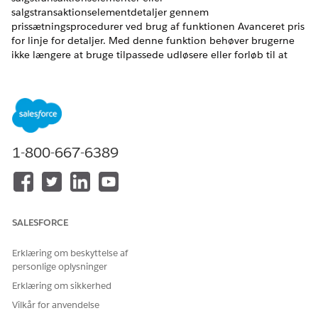
salgstransaktionselementdetaljer gennem
prissætningsprocedurer ved brug af funktionen Avanceret pris
for linje for detaljer. Med denne funktion behøver brugerne
ikke længere at bruge tilpassede udløsere eller forløb til at
opdatere disse felter. Denne funktion er nyttig til
anvendelsessituationer med ændring, fornyelse og
annullering.
EDITIONSHEADING
1-800-667-6389
Tilgængelig i: Lightning Experience
Tilgængelig i:
Enterprise
,
Unlimited
og
Developer
Edition af
Omsætningsstyring
(tidligere Revenue Cloud)
, hvor
Transaktionsstyring er aktiveret
SALESFORCE
BRUGERTILLADELSER PÅKRÆVET
Erklæring om beskyttelse af
Hvis du vil opsætte og bruge
Salesforce-administrator
personlige oplysninger
avanceret pris for linje:
Erklæring om sikkerhed
OG
Tilladelsessættet
Vilkår for anvendelse
Prissætningsdesigntidsbruge