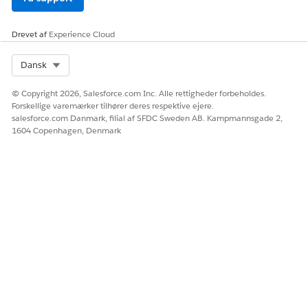
kortlinjevaren for afledt prissætning JSON til en
udforskningsprocedure i Omsætningsprissætning.
Drevet af
Experience Cloud
Opdater procedure for omsætningsprissætning
Select Org
Dansk
Hvis du vil konfigurere pris for avanceret linje, skal du redigere
din omsætningsprissætningsprocedure.
© Copyright 2026, Salesforce.com Inc. Alle rettigheder forbeholdes.
Forskellige varemærker tilhører deres respektive ejere.
Fra Appstarter skal du finde og vælge
Prisprocedurer
og
salesforce.com Danmark, filial af SFDC Sweden AB. Kampmannsgade 2,
derefter vælge en prissætningsprocedure, der skal
1604 Copenhagen, Denmark
opdateres.
Rediger prissætningsproceduren ved at tilføje et nyt
kortlinjevareelement som det andet element ud for
prissætningsindstillingen i prissætningsproceduren.
Føj konteksttagtilknytninger til kortlinjevaren.
Inputvariabel
Outputvariabel
LineItem
SalesTrxnItemDetailSource
LineItemQuantity
ItemDetailQuantity