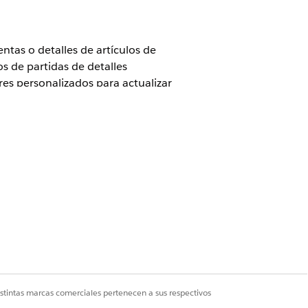
ntas o detalles de artículos de
s de partidas de detalles
res personalizados para actualizar
ón.
nte Revenue Cloud)
donde Gestión de
rce
istintas marcas comerciales pertenecen a sus respectivos
ario de tiempo de diseño de