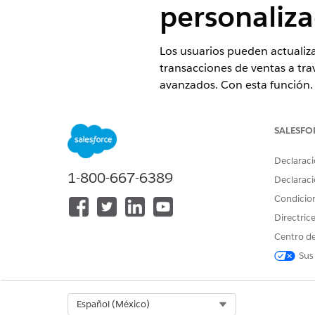
personaliz
Los usuarios pueden actualiza
transacciones de ventas a tra
avanzados. Con esta función, 
esos campos. Esta función es 
EDICIONES NECESARIAS
SALESFO
Declaraci
Disponible en: Lightning Experi
1-800-667-6389
Declaraci
Disponible en: Ediciones
Enterp
transacciones está activada
Condicio
Directric
Centro de
Sus
Para configurar y utilizar preci
Select Org
Español (México)