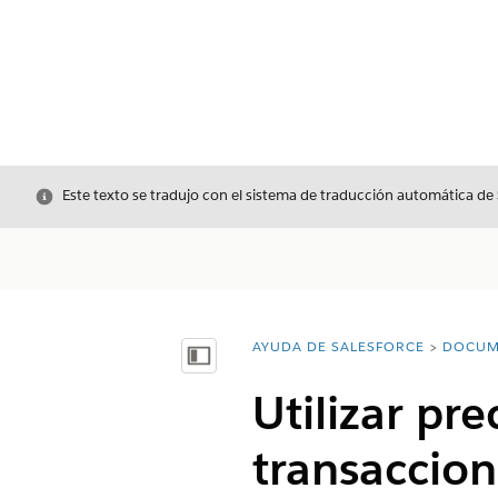
Cerrar
Este texto se tradujo con el sistema de traducción automática de
AYUDA DE SALESFORCE
DOCUM
Usted está aquí:
Mostrar índice de materias
Utilizar pre
transaccio