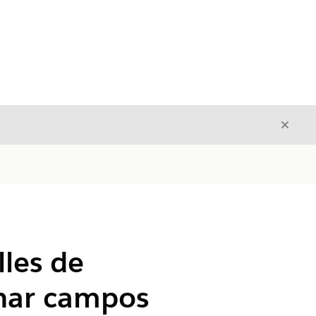
Cerrar
Cerrar
lles de
gnar campos