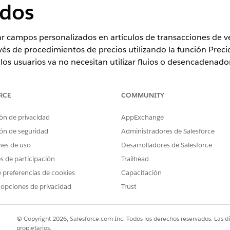
ados
r campos personalizados en artículos de transacciones de ve
vés de procedimientos de precios utilizando la función Precio
los usuarios ya no necesitan utilizar flujos o desencadenado
útil para casos de uso de corrección, renovación y cancelaci
RCE
COMMUNITY
ón de privacidad
AppExchange
ence
ón de seguridad
Administradores de Salesforce
rise
,
Unlimited
y
Developer
de
Revenue Management
(anteriorme
nes de uso
Desarrolladores de Salesforce
es de participación
Trailhead
PERMISOS DE USUARIO NECESARIOS
 preferencias de cookies
Capacitación
 opciones de privacidad
Trust
os de partidas de detalles avanzados:
Administrador de Salesfo
Y
© Copyright 2026, Salesforce.com Inc. Todos los derechos reservados. Las d
Conjunto de permisos Usu
propietarios.