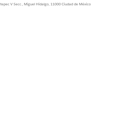
ultepec V Secc., Miguel Hidalgo, 11000 Ciudad de México
eleccione
Configuración de ingresos
y
de precios utilizando JSON
dos, copie y pegue el JSON de la
 de descubrimiento utilizando JSON
es avanzados con productos de precios
to de descubrimiento en Precios de
 precios de ingresos.
ione un procedimiento de precios para