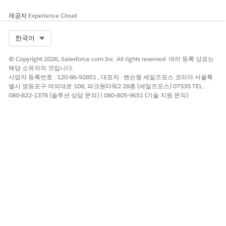
앱 시작 관리자에서
가격 책정 절차
를 찾아서 선택한 다음, 업데
제공자
Experience Cloud
이트할 가격 책정 절차를 선택합니다.
가격 책정 절차의 가격 책정 설정 옆에 있는 두 번째 요소로 새
Select Org
한국어
지도 행 항목 요소를 추가하여 가격 책정 절차를 수정합니다.
맵 행 항목에 컨텍스트 태그 매핑을 추가합니다.
© Copyright 2026, Salesforce.com Inc. All rights reserved. 여러 등록 상표는
입력 변수
출력 변수
해당 소유자의 것입니다.
사업자 등록번호 : 120-86-92851 , 대표자 : 벤슨웡 세일즈포스 코리아 서울특
별시 영등포구 여의대로 108, 파크원타워2 28층 (세일즈포스) 07335 TEL :
LineItem
SalesTrxnItemDetailSource
080-822-1378 (솔루션 상담 문의) | 080-805-9651 (기술 지원 문의)
LineItemQuantity
ItemDetailQuantity
NetUnitPrice
ItemDetailNetUnitPrice
price_water_fall
DetailPriceWaterfallIdentifier
InputUnitPrice
ItemDetailUnitPrice
ItemBillingReference
ItemDetailBillingReference