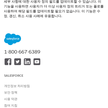
세부 사항에 대한 사용자 정의 필드를 업데이트할 수 있습니다. 이
기능을 사용하면 사용자가 더 이상 사용자 정의 트리거 또는 플로를
사용하여 해당 필드를 업데이트할 필요가 없습니다. 이 기능은 수
정, 갱신, 취소 사용 사례에 유용합니다.
필수 EDITION
지원 제품: Lightning Experience
Enterprise
,
Unlimited
및
Developer
Edition의
Revenue
Management
(이전 Revenue Cloud)
에서 사용할 수 있으며 트
1-800-667-6389
랜잭션 관리가 활성화되어 있습니다.
필요한 사용자 권한
고급 세부 사항 행 가격 책정 설
Salesforce 관리자
SALESFORCE
정 및 사용:
AND
개인정보 처리방침
가격 책정 설계 시간 사용자 권
한 집합
보안 정책
사용 약관
시작하기 전에 다음 과업을 완료하십시오.
참여 지침