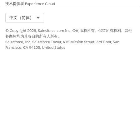
技术提供者
Experience Cloud
NetUnitPrice
ItemDetailNetUnitPrice
Select Org
中文（简体）
price_water_fall
DetailPriceWaterfallIdentifier
© Copyright 2026, Salesforce.com Inc. 公司版权所有。保留所有权利。其他
各商标均为其各自的所有人所有。
Salesforce, Inc. Salesforce Tower, 415 Mission Street, 3rd Floor, San
InputUnitPrice
ItemDetailUnitPrice
Francisco, CA 94105, United States
ItemBillingReference
ItemDetailBillingReference
ItemNetTotalPrice
ItemDetailTotalPrice
TotalLineAmount
ItemDetailTotalLineAmount
EffectiveFrom
ItemDetailEffectiveFrom__std
有效收件人
ItemDetailEffectiveTo__std
PricingTermCount
ItemDetailPricingTermCount_