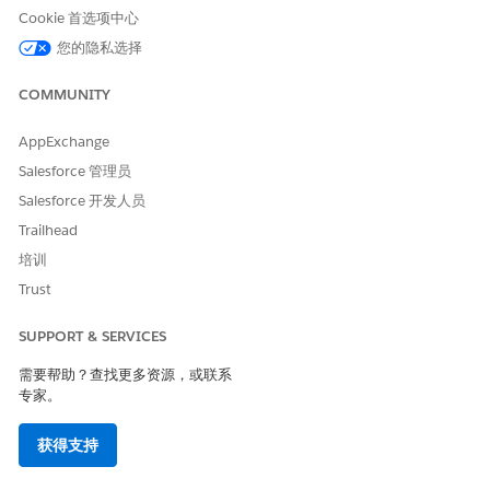
JSON 复制并粘贴到收入定价中的定价程序。
Cookie 首选项中心
使用 JSON 将上下文标记映射添加到发现程序映射行项目元素
您的隐私选择
要将发现程序配置为将高级详细信息行定价与派生定价产品一起
使用，请将派生定价 JSON 的映射行项目复制并粘贴到收入定
COMMUNITY
价中的发现程序。
AppExchange
更新收入定价程序
Salesforce 管理员
Salesforce 开发人员
要配置高级详细信息行定价，请修改收入定价程序。
Trailhead
从应用程序启动程序中，查找并选择
定价程序
，然后选择要更新
培训
的定价程序。
通过在定价程序中的定价设置旁边添加新的地图行项目元素作为
Trust
第二个元素来修改定价程序。
将上下文标记映射添加到地图行项目。
SUPPORT & SERVICES
输入变量
输出变量
需要帮助？查找更多资源，或联系
专家。
LineItem
SalesTrxnItemDetailSource
获得支持
LineItemQuantity
ItemDetailQuantity