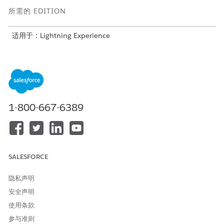
所需的 EDITION
适用于：Lightning Experience
适用于启用了事务管理的
Enterprise
、
Unlimited
和
Developer
Edition of
Revenue Management
(以前称为 Revenue Cloud)
所需用户权限
设置和使用高级详细信息行定
1-800-667-6389
Salesforce 管理员
价：
和
定价设计时间用户权限集
在您开始前，请完成这些任务。
SALESFORCE
要打开高级详细信息行定价功能，请在“设置”中查找并选择
收入
隐私声明
设置
，然后打开
高级详细信息行定价
设置。
配置
定价程序
。
安全声明
使用条款
使用 JSON 将上下文标记映射添加到定价程序映射行项目元素
要将定价程序配置为使用高级详细信息行定价，请将地图行项目
参与准则