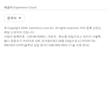
교실 관리 소프트웨어
평가 소프트웨어
제공자
Experience Cloud
James는 2년부터 이메일 신청을 포함하고 구현 지원을 서비스 점
Select Org
한국어
검 지원으로 대체하려고 합니다.
다음은 Alex가 견적서를 업데이트하는 방법입니다.
© Copyright 2026, Salesforce.com Inc. All rights reserved. 여러 등록 상표는
해당 소유자의 것입니다.
견적서를 엽니다.
사업자 등록번호 : 120-86-92851 , 대표자 : 벤슨웡 세일즈포스 코리아 서울특
1년 세그먼트에서 디지털 교육 솔루션에 해당하는
을 클릭한
별시 영등포구 여의대로 108, 파크원타워2 28층 (세일즈포스) 07335 TEL :
다음,
구성
을 선택합니다.
080-822-1378 (솔루션 상담 문의) | 080-805-9651 (기술 지원 문의)
제품 구성기가 열립니다.
공동 작업 소프트웨어 섹션에서
교실 공동 작업 소프트웨어
및
부모-교사 공동 작업 소프트웨어
를 선택합니다.
지원 서비스 섹션에서
구현 지원
을 선택합니다.
교육 소프트웨어 섹션에서
평가 소프트웨어
및
학습실 관리 소
프트웨어
를 선택합니다.
변경 사항을 저장합니다.
트랜잭션 관리는 1년 세그먼트 및 모든 후속 세그먼트의 하위
제품을 업데이트합니다.