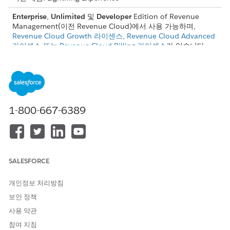
Enterprise
,
Unlimited
및
Developer
Edition of Revenue
Management(이전 Revenue Cloud)에서 사용 가능하며,
Revenue Cloud Growth 라이센스, Revenue Cloud Advanced
라이센스 또는 Revenue Cloud Billing 라이센스
가 있습니다.
소개
SmartBytes의 세일즈 담당자인 Alex는 기회 레코드에 공유된 요구
사항을 기반으로 5년에 걸쳐 Acme에 대한 견적서를 만듭니다. 전
1-800-667-6389
통적인 학습 방법에서 디지털 학습 솔루션으로 전환하려는 헬스케
어 클라이언트인 Bloomington 간호인 James과 견적서를 공유합
니다.
견적서를 공유한 후 Alex는 James를 만나 요구 사항에 더 많은 차
이점이 있다는 것을 깨닫습니다. Alex가 요구 사항에 따라 견적서를
SALESFORCE
업데이트하고 미세 조정합니다.
개인정보 처리방침
보안 정책
사용 약관
참여 지침