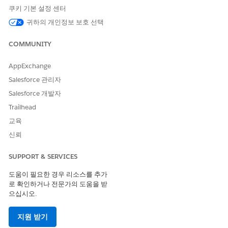
쿠키 기본 설정 센터
귀하의 개인정보 보호 선택
COMMUNITY
AppExchange
Salesforce 관리자
Salesforce 개발자
Trailhead
제품 구성
교육
James는 첫 해에 디지털 교육 솔루션의 각 범주에서 하위 제품의
신뢰
하위 집합만 원합니다.
공동 작업 소프트웨어
SUPPORT & SERVICES
교실 공동 작업 소프트웨어
도움이 필요한 경우 리소스를 추가
상위-교육자 공동 작업 소프트웨어
로 확인하거나 전문가의 도움을 받
으십시오.
지원 서비스
구현 지원
지원 받기
교육 소프트웨어