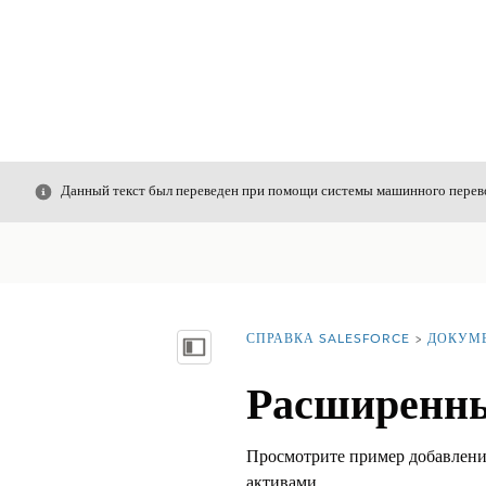
Закрыть
Данный текст был переведен при помощи системы машинного перево
СПРАВКА SALESFORCE
ДОКУМ
Вы находитесь здесь:
Показать содержание
Расширенны
Просмотрите пример добавлени
активами.