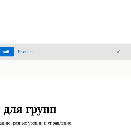
Закры
йский
Не сейчас
Закрыт
 для групп
ацию, разные уровни и управление