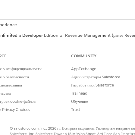
xperience
nlimited
и
Developer
Edition of Revenue Management (ранее Reve
ud Advanced или лицензией Revenue Cloud Billing
.
RCE
COMMUNITY
 из SmartBytes, создает смету для Acme, охватывающую 5 лет, 
е о конфиденциальности
AppExchange
жности. Алекс делится цитатой с Джеймсом из Bloomington Ca
 о безопасности
Администраторы Salesforce
диционных методов обучения к цифровым решениям обучения.
спользования
Разработчики Salesforce
частия
Trailhead
акомится с Джеймсом и понимает, что в требованиях больше нюа
ий.
троек cookie-файлов
Обучение
r Privacy Choices
Trust
© salesforce.com, inc., 2026 гг. Все права защищены. Упомянутые товарные з
Salesforce, Inc. Salesforce Tower, 415 Mission Street, 3rd Floor, San Francis