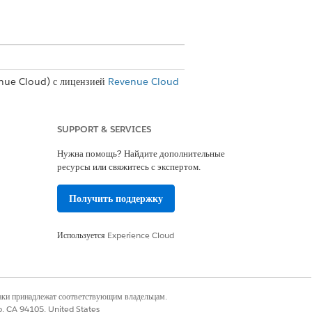
nue Cloud) с лицензией
Revenue Cloud
SUPPORT & SERVICES
Нужна помощь? Найдите дополнительные
в зависимости от требований,
ресурсы или свяжитесь с экспертом.
regivers, медицинским клиентом,
Получить поддержку
нсов. Алекс обновляет и настраивает
Используется
Experience Cloud
наки принадлежат соответствующим владельцам.
co, CA 94105, United States