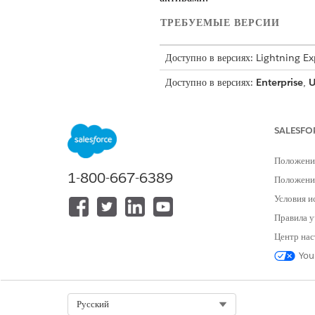
ТРЕБУЕМЫЕ ВЕРСИИ
Доступно в версиях: Lightning E
Доступно в версиях:
Enterprise
,
U
Growth, лицензией Revenue Clo
SALESFO
Введение
Алекс, торговый представитель
Положени
1-800-667-6389
общедоступных в записи возмо
Положение
который хочет перейти от тра
Условия и
Правила у
Поделившись цитатой, Алекс зн
смету на основе своих требован
Центр нас
You
Select Org
Русский