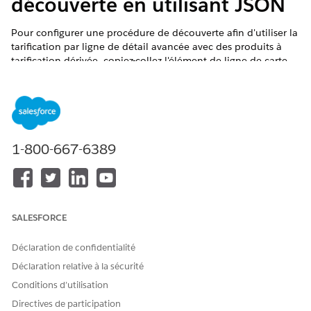
découverte en utilisant JSON
Pour configurer une procédure de découverte afin d'utiliser la
tarification par ligne de détail avancée avec des produits à
tarification dérivée, copiez-collez l'élément de ligne de carte
pour le JSON de tarification dérivée dans une procédure de
découverte dans Tarification du revenu.
ÉDITIONS REQUISES
Disponible avec : Lightning Experience
1-800-667-6389
Disponible avec : Éditions
Enterprise
,
Unlimited
et
Developer
de
Revenue Management
(anciennement
Revenue Cloud)
dans lesquelles la Gestion des transactions
est activée
SALESFORCE
AUTORISATIONS UTILISATEUR REQUISES
Déclaration de confidentialité
Pour configurer et utiliser la
Administrateur Salesforce
Déclaration relative à la sécurité
tarification avancée des
Conditions d’utilisation
ET
lignes de détail :
Ensemble d'autorisations
Directives de participation