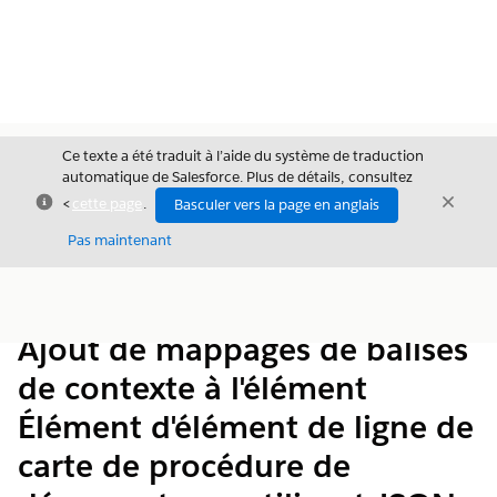
Ce texte a été traduit à l’aide du système de traduction
automatique de Salesforce. Plus de détails, consultez
Fermer
Ferme
<
cette page
.
Basculer vers la page en anglais
Fermer
Pas maintenant
Table des
Afficher la table des matières
matières
Ajout de mappages de balises
de contexte à l'élément
Élément d'élément de ligne de
carte de procédure de