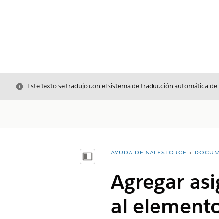
Cerrar
Este texto se tradujo con el sistema de traducción automática de
AYUDA DE SALESFORCE
DOCUM
Usted está aquí:
Mostrar índice de materias
Agregar asi
al element