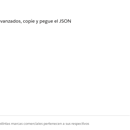
 avanzados, copie y pegue el JSON
nte Revenue Cloud)
donde Gestión de
rce
ario de tiempo de diseño de
istintas marcas comerciales pertenecen a sus respectivos
ione un procedimiento de precios para