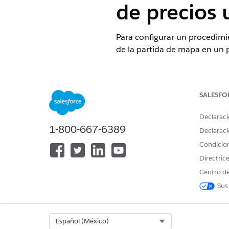
de precios 
Para configurar un procedimie
de la partida de mapa en un 
EDICIONES NECESARIAS
Disponible en: Lightning Experi
SALESFO
Disponible en: Ediciones
Enterp
Declaraci
transacciones está activada
1-800-667-6389
Declaraci
Condicio
Directric
Para configurar y utilizar preci
Centro de
Sus
Select Org
Español (México)
Desde el Iniciador de aplica