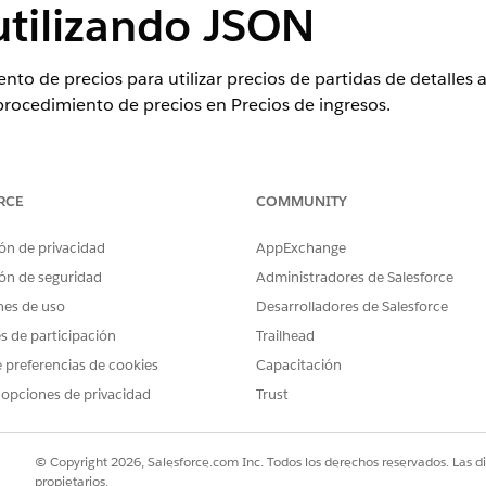
utilizando JSON
nto de precios para utilizar precios de partidas de detalles
procedimiento de precios en Precios de ingresos.
ence
RCE
COMMUNITY
rise
,
Unlimited
y
Developer
de
Revenue Management
(anteriorme
ón de privacidad
AppExchange
ón de seguridad
Administradores de Salesforce
nes de uso
PERMISOS DE USUARIO NECESARIOS
Desarrolladores de Salesforce
es de participación
Trailhead
os de partidas de detalles avanzados:
Administrador de Salesfo
 preferencias de cookies
Capacitación
Y
 opciones de privacidad
Trust
Conjunto de permisos Usu
precios
© Copyright 2026, Salesforce.com Inc. Todos los derechos reservados. Las d
propietarios.
ción, busque y seleccione
Procedimientos de precios
y luego selecc