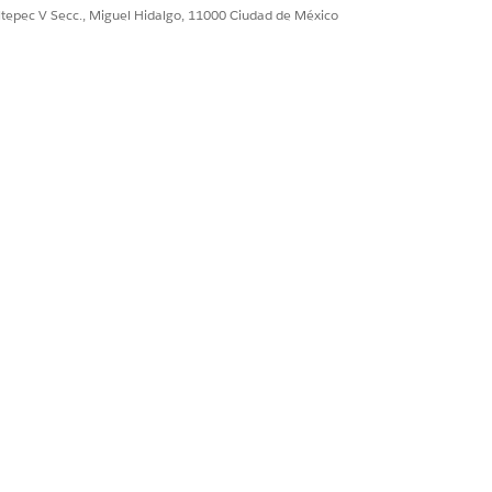
ultepec V Secc., Miguel Hidalgo, 11000 Ciudad de México
 el segundo elemento junto a la
eModelName":"BreakdownLineMapping","outputVariablesMappi
Sí
No