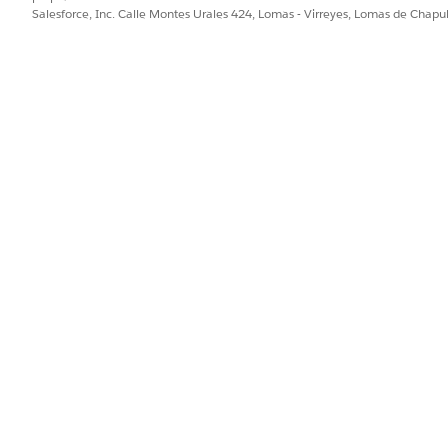
Salesforce, Inc. Calle Montes Urales 424, Lomas - Virreyes, Lomas de Chap
de precios agregando un nuevo elemento de partida de mapa como
el procedimiento de precios.
etiquetas de contexto a la partida de mapa utilizando este JSON.
ine Item","usageType":"DefaultPricing","businessKnowledg
PROBLEMA?
ejorar!