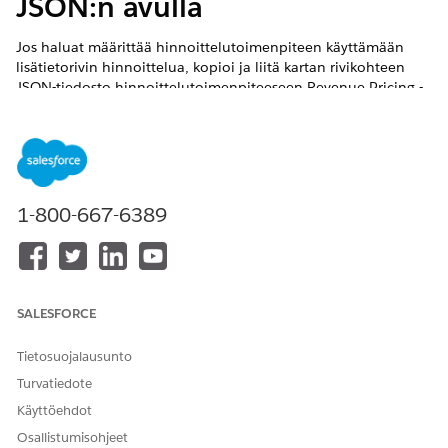
JSON:n avulla
Jos haluat määrittää hinnoittelutoimenpiteen käyttämään
lisätietorivin hinnoittelua, kopioi ja liitä kartan rivikohteen
JSON-tiedosto hinnoittelutoimenpiteeseen Revenue Pricing -
ominaisuudessa.
VAADITUT VERSIOT
Käytettävissä: Lightning Experiencessa
1-800-667-6389
Käytettävissä:
Revenue Management
-version
Enterprise
-,
Unlimited
- ja
Developer
Edition -versioissa
(aiemmalta
Revenue Cloudilta)
, joissa on käytössä Transaktion hallinta
TARVITTAVAT KÄYTTÖOIKEUDET
SALESFORCE
Lisätietorivin hinnoittelun
Salesforce-pääkäyttäjä
Tietosuojalausunto
määrittäminen ja
JA
käyttäminen:
Turvatiedote
Pricing Design Time -käyttäjä
Käyttöehdot
-käyttöoikeusjoukko
Osallistumisohjeet