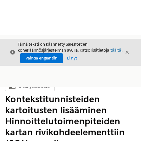
Tämä teksti on käännetty Salesforcen
konekäännösjärjestelmän avulla. Katso lisätietoja
täältä
.
Sulje
Sulje
Sulje
Vaihda englantiin
Ei nyt
Sisällysluettelo
Näytä sisällysluettelo
Kontekstitunnisteiden
kartoitusten lisääminen
Hinnoittelutoimenpiteiden
kartan rivikohdeelementtiin