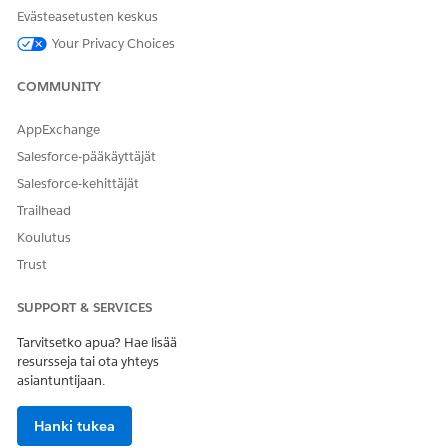
Etsi ja avaa sovelluskäynnistimestä
Evästeasetusten keskus
hinnoittelutoimenpiteet
ja valitse päivitettävä
Your Privacy Choices
hinnoittelutoimenpide.
Muokkaa hinnoittelutoimenpiteitä lisäämällä uuden
COMMUNITY
kartan rivikohteen elementin hinnoittelutoimenpiteen
hinnoitteluasetuksen vieressä olevaksi toiseksi elementiksi.
AppExchange
Lisää kontekstitunnisteiden kartoitukset kartan
rivikohteeseen käyttämällä tätä JSON-tiedostoa.
Salesforce-pääkäyttäjät
Salesforce-kehittäjät
{"componentName":"Map Line Item","usageType":"Def
Trailhead
Koulutus
Tallenna muutokset.
Trust
SUPPORT & SERVICES
RATKAISIKO TÄMÄ ARTIKKELI ONGELMASI?
Tarvitsetko apua? Hae lisää
Anna palautetta, jotta voimme kehittyä!
resursseja tai ota yhteys
asiantuntijaan.
Kyllä
Ei
Hanki tukea