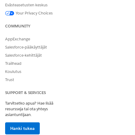
Evästeasetusten keskus
RATKAISIKO TÄMÄ ARTIKKELI ONGELMASI?
Anna palautetta, jotta voimme kehittyä!
Your Privacy Choices
Kyllä
Ei
COMMUNITY
AppExchange
Salesforce-pääkäyttäjät
Salesforce-kehittäjät
Trailhead
Koulutus
Trust
SUPPORT & SERVICES
Tarvitsetko apua? Hae lisää
resursseja tai ota yhteys
asiantuntijaan.
Hanki tukea