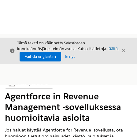
Tämä teksti on käännetty Salesforcen
konekäännösjärjestelmän avulla. Katso lisätietoja
täältä
.
Sulje
Sulje
Sulje
Vaihda englantiin
Ei nyt
Sisällysluettelo
Näytä sisällysluettelo
Agentforce in Revenue
Management -sovelluksessa
huomioitavia asioita
Jos haluat käyttää Agentforce for Revenue -sovellusta, ota
huomioon tuetut ominaisuudet, käyttö, rajoitukset ja