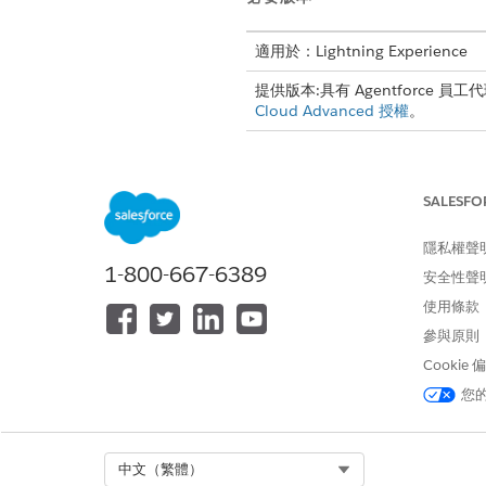
適用於：Lightning Experience
提供版本:具有 Agentforce 
Cloud Advanced 授權
。
設定 Agentforce for Revenue
若要改善產品搜尋結果的準確性
並繼續使用索引搜尋。
SALESFO
設定多重貨幣。
設定多重貨幣進行交易
。
隱私權聲
進入「設定」,在「快速尋
1-800-667-6389
安全性聲
在「流程定義」下,開啟「將 Q
使用條款
將條件新增至「取得產品」元
參與原則
開啟「取得價目手冊項目」
在「篩選價目手冊項目記錄
Cookie
按一下
+ 新增條件
。
您
將「產品識別碼」欄位設定
使用 ISO 代碼指定貨幣。
若要在「收入報價管理」範本中
Select Org
中文（繁體）