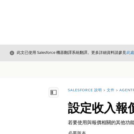
結束
此文已使用 Salesforce 機器翻譯系統翻譯。更多詳細資料請參見
此
SALESFORCE 說明
文件
AGENT
您位於此處：
顯示目錄
設定收入報
若要使用與報價相關的其他功能
必要版本