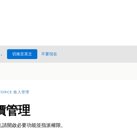
處
。
切換至英文
不要現在
FORCE 收入管理
價管理
,請開啟必要功能並指派權限。