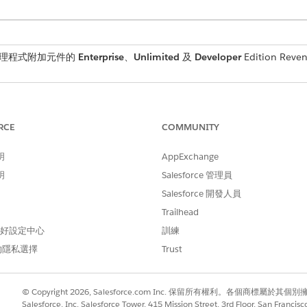
員工代理程式附加元件的
Enterprise
、
Unlimited
及
Developer
Edition
Reve
 Management
。
和相關性,請
設定索引
。您也可以開啟語意搜尋以取得更廣泛的比對。如
RCE
COMMUNITY
明
AppExchange
找」方塊中尋找並選取「流程」。
明
Salesforce 管理員
uoteLineItem 新增至報價」流程。
Salesforce 開發人員
素,以確認產品記錄上的「貨幣 ISO 代碼」欄位是否可用。
Trailhead
元素。
」區段中,將「條件需求」欄位設定為「
」。
符合所有條件 (AND)
 偏好設定中心
訓練
的隱私選擇
Trust
為
,將「貨幣 ISO 代碼」欄位設定為您要支援的貨幣。
productId
© Copyright 2026, Salesforce.com Inc. 保留所有權利。各個商標屬於其個
存取「消費管理」主題,請開啟「
比率管理
」和「
使用管理
」。
Salesforce, Inc. Salesforce Tower, 415 Mission Street, 3rd Floor, San Francis