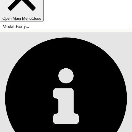
Open Main Menu
Close
Modal Body...
SISÄLLYSLUETTELO
Haku
Näytä sisällysluettelo
Sisällysluettelo