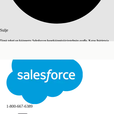
Haku
Sulje
Tämä teksti on käännetty Salesforcen konekäännösjärjestelmän avulla. Katso lisätietoja
Vaihda englantiin
Ei nyt
täältä
.
Sulje
Sulje
1-800-667-6389