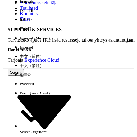
Français
Salesforce-kehittäjät
Trailhead
Deutsch
Kokemus
Koulutus
Trust
Italiano
日本語
SUPPORT & SERVICES
Español (México)
Tarvitsetko apua? Hae lisää resursseja tai ota yhteys asiantuntijaan.
Tyhjennä kaikki
Valmis
Español
Hanki tukea
中文（简体）
Tarjoaja
Experience Cloud
中文（繁體）
Suomi
한국어
Русский
Português (Brasil)
Select Org
Suomi
Ei tuloksia