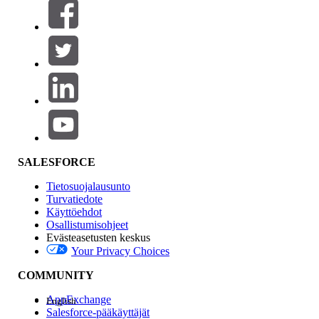
Suodattimet (0)
VALITSE SUODATTIMET
Lisää
Tuotealue
Ominaisuuden vaikutus
SALESFORCE
Tietosuojalausunto
Turvatiedote
Käyttöehdot
Osallistumisohjeet
Evästeasetusten keskus
Your Privacy Choices
Edition
COMMUNITY
AppExchange
English
Salesforce-pääkäyttäjät