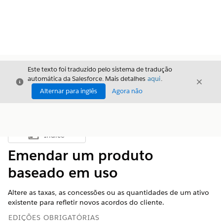
Este texto foi traduzido pelo sistema de tradução
automática da Salesforce. Mais detalhes
aqui
.
Fechar
Fecha
Fechar
Alternar para inglês
Agora não
Índice
Mostrar índice
Emendar um produto
baseado em uso
Altere as taxas, as concessões ou as quantidades de um ativo
existente para refletir novos acordos do cliente.
EDIÇÕES OBRIGATÓRIAS