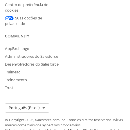
Centro de preferência de
cookies
Suas opções de
Antes de alterar um produto baseado em uso,
NOTA
privacidade
lembre-se do seguinte.
Cotações e pedidos existentes não oferecem suporte a
COMMUNITY
negociações de concessão.
A data da emenda deve estar dentro do ciclo de vida
AppExchange
do ativo.
Administradores do Salesforce
Desenvolvedores do Salesforce
No Iniciador de aplicativos, localize e selecione
Pedidos
.
Trailhead
Selecione o número do pedido.
Clique em
Nome da conta
e depois em
Ativos
.
Treinamento
Selecione o ativo e clique em
Alterar
.
Trust
Insira a data da emenda.
Se necessário, selecione
Usar a data de início da emenda
para a data de início da assinatura
e clique em
Enviar
.
Select Org
Português (Brasil)
Enviar a emenda cria as concessões de recurso de uso do
item de linha de cotação.
© Copyright 2026, Salesforce.com Inc. Todos os direitos reservados. Várias
No menu Ações rápidas, selecione
Gerenciar recursos de
marcas comerciais dos respectivos proprietários.
uso
.