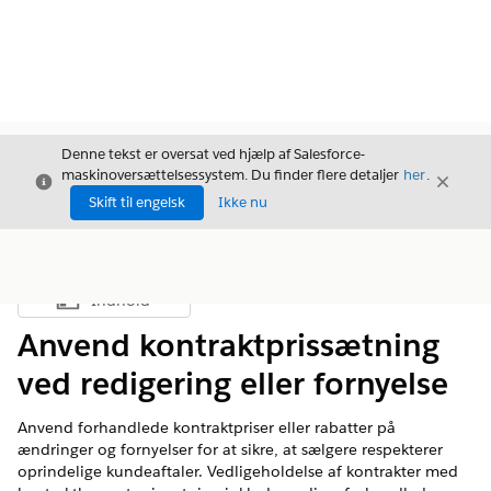
Denne tekst er oversat ved hjælp af Salesforce-
maskinoversættelsessystem. Du finder flere detaljer
her
.
Luk
Luk
Luk
Skift til engelsk
Ikke nu
Indhold
Vis indholdsfortegnelse
Anvend kontraktprissætning
ved redigering eller fornyelse
Anvend forhandlede kontraktpriser eller rabatter på
ændringer og fornyelser for at sikre, at sælgere respekterer
oprindelige kundeaftaler. Vedligeholdelse af kontrakter med