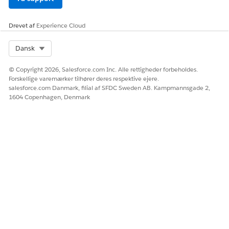
Drevet af
Experience Cloud
LØSTE DENNE ARTIKEL DIT PROBLEM?
Giv os besked, så vi kan forbedre os!
Select Org
Dansk
Ja
Nej
© Copyright 2026, Salesforce.com Inc. Alle rettigheder forbeholdes.
Forskellige varemærker tilhører deres respektive ejere.
salesforce.com Danmark, filial af SFDC Sweden AB. Kampmannsgade 2,
1604 Copenhagen, Denmark