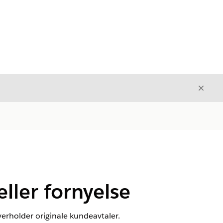
Avslut
Avslutt
ller fornyelse
overholder originale kundeavtaler.