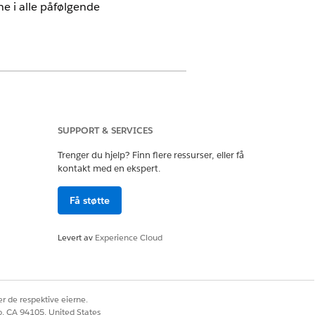
e i alle påfølgende
nue Cloud)
der
SUPPORT & SERVICES
Trenger du hjelp? Finn flere ressurser, eller få
kontakt med en ekspert.
setting
Få støtte
va og selger
va og selger
Levert av
Experience Cloud
rakt som inneholder
r de respektive eierne.
co, CA 94105, United States