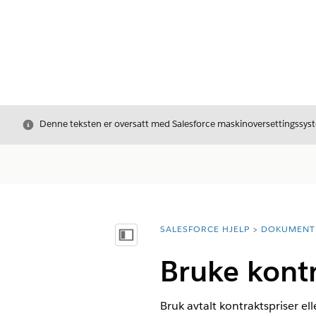
Avslutt
Denne teksten er oversatt med Salesforce maskinoversettingssyste
SALESFORCE HJELP
DOKUMENT
Du er her:
Vis innholdsfortegnelse
Bruke kontr
Bruk avtalt kontraktspriser el