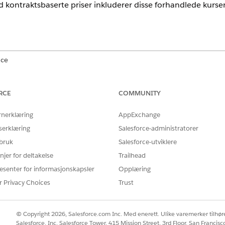
 kontraktsbaserte priser inkluderer disse forhandlede kursen
nce
ted
og
Developer
Edition av
omsetningsbehandling
(tidligere Reve
ert
RCE
COMMUNITY
NØDVENDIGE BRUKERTILLATELSER
rnerklæring
AppExchange
Tidsbruker av Salesforce Pris
serklæring
Salesforce-administratorer
 bruk
Salesforce-utviklere
Tillatelsesgruppen Endre akti
njer for deltakelse
Trailhead
Tillatelsesgruppen Forny akti
esenter for informasjonskapsler
Opplæring
r Privacy Choices
Trust
ningstabellen for kontraktsprising etter at du har aktivert en kont
ller prisjusteringsplaner.
© Copyright 2026, Salesforce.com Inc. Med enerett. Ulike varemerker tilhøre
Salesforce, Inc. Salesforce Tower, 415 Mission Street, 3rd Floor, San Francis