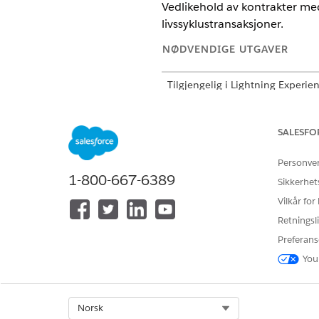
Vedlikehold av kontrakter med
livssyklustransaksjoner.
NØDVENDIGE UTGAVER
Tilgjengelig i Lightning Experie
Tilgjengelig i
Enterprise
,
Unlimi
Transaksjonsbehandling er aktiv
SALESFO
Personve
1-800-667-6389
For å bruke kontraktsprising:
Sikkerhet
Vilkår for
For å endre aktiva:
Retningsli
For å fornye aktiva:
Preferans
You
Oppdater beslut
VIKTIG
kontraktelementpriser e
Select Org
Norsk