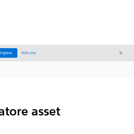
Chiud
'inglese
Non ora
Chiudi
zatore asset