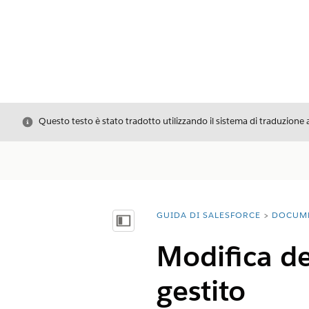
Chiudi
Questo testo è stato tradotto utilizzando il sistema di traduzione 
GUIDA DI SALESFORCE
DOCUM
Ti trovi qui:
Mostra sommario
Modifica deg
gestito