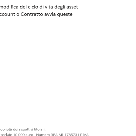
modifica del ciclo di vita degli asset
a Account o Contratto avvia queste
recedentemente Revenue Cloud)
in
i API InitiateAmendment
nte di vendita
cisionali. Inoltre, quando per le
prietà dei rispettivi titolari.
viene visualizzato nella modifica,
ale sociale 10.000 euro - Numero REA MI-1785731 P.IVA