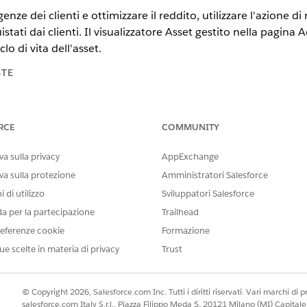
nze dei clienti e ottimizzare il reddito, utilizzare l'azione di 
istati dai clienti. Il visualizzatore Asset gestito nella pagin
o di vita dell'asset.
STE
tning Experience
RCE
COMMUNITY
n,
Unlimited
Edition e
Developer
Edition di
Gestione del reddito
(p
ansazioni
a sulla privacy
AppExchange
va sulla protezione
Amministratori Salesforce
AUTORIZZAZIONI UTENTE RICHIESTE
 di utilizzo
Sviluppatori Salesforce
Insieme di autorizzazion
da per la partecipazione
Trailhead
E
eferenze cookie
Formazione
ue scelte in materia di privacy
Trust
Autorizzazioni profilo age
on un prezzo derivato, si consiglia di aggiornare le tabelle de
© Copyright 2026, Salesforce.com Inc. Tutti i diritti riservati. Vari marchi di pro
 derivato, il prezzo unitario netto del prodotto derivato non 
salesforce.com Italy S.r.l., Piazza Filippo Meda 5, 20121 Milano (MI) Capit