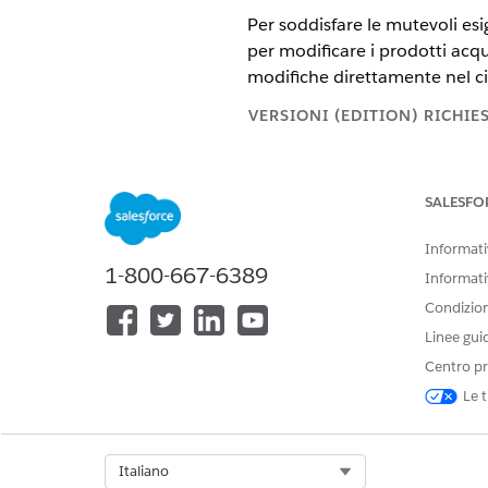
Per soddisfare le mutevoli esige
per modificare i prodotti acqu
modifiche direttamente nel cicl
VERSIONI (EDITION) RICHIE
Disponibile nelle versioni: Ligh
SALESFO
Disponibile in:
Enterprise
Editio
cui è abilitata Gestione delle tr
Informativ
1-800-667-6389
Informati
Condizioni
Per modificare gli asset:
Linee gui
Centro pr
Le t
Prima di modificare un asset c
Select Org
Italiano
modifiche è abilitato il prezzo