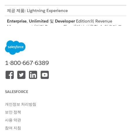
제공 제품: Lightning Experience
Enterprise
,
Unlimited
및
Developer
Edition의
Revenue
Management
(이전 Revenue Cloud)
에서 사용할 수 있으며 트
랜잭션 관리가 활성화되어 있습니다.
필요한 사용자 권한
자산 수정:
InitiateAmendment API 권한
1-800-667-6389
집합
AND
세일즈 담당자 개인 정보 권한
SALESFORCE
가격이 파생된 자산을 수정하기 전에 결정 테이블을 새로 고치는 것
이 좋습니다. 또한 수정에 대해 파생 가격 책정이 활성화되면 수정
개인정보 처리방침
에 파생 제품의 순 단가가 표시되지 않지만 총 라인 금액은 정확합
니다.
보안 정책
사용 약관
전제 조건
참여 지침