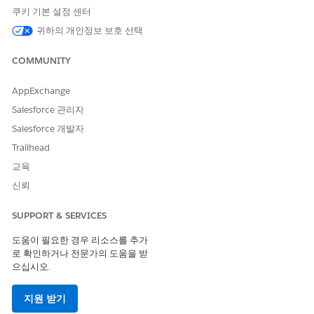
시작하기 전에 다음을 수행합니다.
쿠키 기본 설정 센터
계정 페이지 레이아웃과 같이 기본 페이지 레이아웃에 관리형
귀하의 개인정보 보호 선택
자산 뷰어 구성 요소를 추가합니다.
계정 또는 계약 페이지에 자산 관련 목록을 추가하여 관리 자산
COMMUNITY
목록을 표시합니다.
관리 자산에서 자산 수정을 완료하려면 계약 페이지 레이아웃에
AppExchange
구성 요소를 추가합니다.
Salesforce 관리자
자산 레코드의 수정에 대한 가격 책정 소스를 선택하여 양수 수
Salesforce 개발자
량 수정 주문의 가격을 책정합니다.
파생 가격이 있는 자산을 수정하기 전에 결정 테이블을 새로 고
Trailhead
칩니다.
교육
신뢰
SUPPORT & SERVICES
중요
도움이 필요한 경우 리소스를 추가
계약 페이지 레이아웃을 사용하면 수정 견적서 또는 주문에
로 확인하거나 전문가의 도움을 받
계약 번호가 자동으로 추가됩니다.
으십시오.
자산에 향후 날짜가 기록된 수정, 갱신 또는 취소 트랜잭션이
있는 경우 이전 시작 일자가 포함된 트랜잭션을 시작할 수 없
지원 받기
습니다.