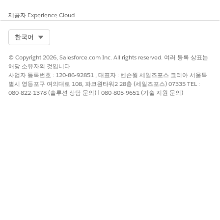
기간이 지정된 구독의 수량을 변경할 수 있지만 수정 중에 구
제공자
Experience Cloud
독 종료 일자를 변경할 수 없습니다.
수정에 음수 델타 수량이 포함된 경우 여러 이전 트랜잭션에
Select Org
한국어
대해 LIFO(마지막 출발) 전략을 사용하여 이전 자산 판매 가
격을 기반으로 총액이 계산됩니다.
© Copyright 2026, Salesforce.com Inc. All rights reserved. 여러 등록 상표는
파생 제품의 경우 수정 사항에 순 단가가 표시되지 않지만 총
해당 소유자의 것입니다.
행 금액은 정확하게 유지됩니다.
사업자 등록번호 : 120-86-92851 , 대표자 : 벤슨웡 세일즈포스 코리아 서울특
별시 영등포구 여의대로 108, 파크원타워2 28층 (세일즈포스) 07335 TEL :
080-822-1378 (솔루션 상담 문의) | 080-805-9651 (기술 지원 문의)
자산 수정
앱 시작 관리자에서
Accounts(계정)
을 찾아서 선택합니다.
계정 목록 보기에서 계정 이름을 선택합니다.
관리 자산 아래에서 업데이트할 자산의 자산 이름 열에서 확인
란을 선택합니다.
번들 자산의 경우 하위 자산 대신 상위 자산을
선택합니다.
변경
을 선택합니다.
달력을 사용하여 수정 날짜를 선택하고
제출
을 클릭합니다.
트랜잭션 시스템에서 기본 플로를 기반으로 수정 견적 또는 주
문을 만들고 자산 특성 값을 행 항목 특성 값에 복사합니다.